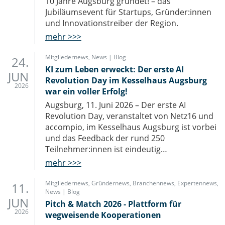
10 Jahre Augsburg gründet! – das
Jubiläumsevent für Startups, Gründer:innen
und Innovationstreiber der Region.
mehr >>>
Mitgliedernews
,
News | Blog
24.
KI zum Leben erweckt: Der erste AI
JUN
Revolution Day im Kesselhaus Augsburg
2026
war ein voller Erfolg!
Augsburg, 11. Juni 2026 – Der erste AI
Revolution Day, veranstaltet von Netz16 und
accompio, im Kesselhaus Augsburg ist vorbei
und das Feedback der rund 250
Teilnehmer:innen ist eindeutig…
mehr >>>
Mitgliedernews
,
Gründernews
,
Branchennews
,
Expertennews
,
11.
News | Blog
JUN
Pitch & Match 2026 - Plattform für
2026
wegweisende Kooperationen