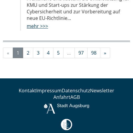
KMU und Start-ups zur Stärkung der
Cybersicherheit und zur Vorbereitung auf
neue EU-Richtlinie…
mehr >>>
«
1
2
3
4
5
…
97
98
»
Kontakt
Impressum
Datenschutz
Newsletter
Anfahrt
AGB