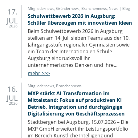
IT-Sicherheit Schwaben
Start-Up Augsburg
Mitgliedernews
,
Gründernews
,
Branchennews
,
News | Blog
17.
Schulwettbewerb 2026 in Augsburg:
JUL
Schüler überzeugen mit innovativen Ideen
2026
Beim Schulwettbewerb 2026 in Augsburg
stellten am 14. Juli sieben Teams aus der 10.
Jahrgangsstufe regionaler Gymnasien sowie
ein Team der Internationalen Schule
Augsburg eindrucksvoll ihr
unternehmerisches Denken und ihre…
mehr >>>
Mitgliedernews
,
Branchennews
16.
MXP stärkt AI-Transformation im
JUL
Mittelstand: Fokus auf produktiven KI
2026
Betrieb, Integration und durchgängige
Digitalisierung von Geschäftsprozessen
Stadtbergen bei Augsburg, 15.07.2026 – Die
MXP GmbH erweitert ihr Leistungsportfolio
im Bereich Künstliche Intelligenz und