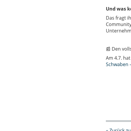
Und was k
Das fragt 
Communitytr
Unternehme
📰
Den volls
Am 4.7. hat
Schwaben – 
« Zurück zu