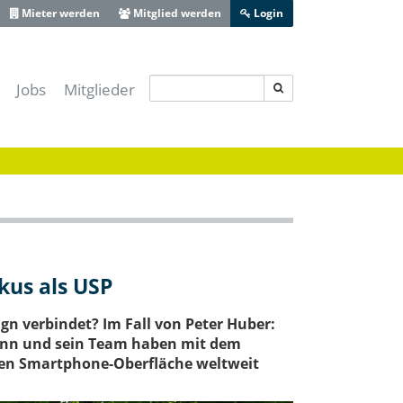
Mieter werden
Mitglied werden
Login
Jobs
Mitglieder
s IT-Sicherheitscluster e.V.
-Lotse Schwaben
ferenz Augsburg
 Zentrum Schwaben
ive Bayerisch-Schwaben
heit Schwaben
kus als USP
Augsburg
gn verbindet? Im Fall von Peter Huber:
runn und sein Team haben mit dem
ten Smartphone-Oberfläche weltweit