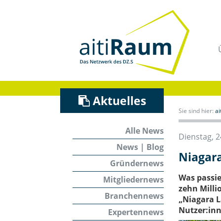
Navigation
überspringen
/
Zum
Inhalt
Aktuelles
Sie sind hier:
a
Alle News
Dienstag, 2
News | Blog
Niagara
Gründernews
Was passie
Mitgliedernews
zehn Milli
Branchennews
„Niagara L
Nutzer:inn
Expertennews