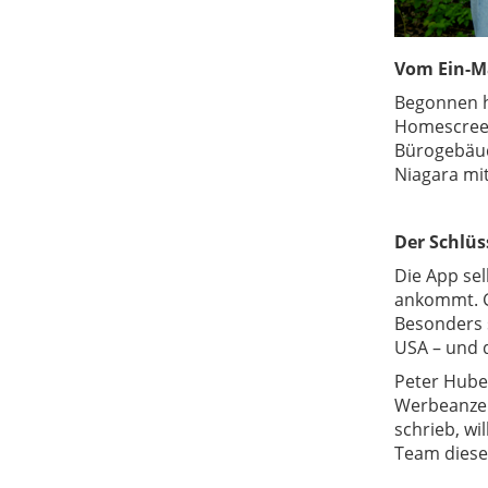
Vom Ein-M
Begonnen h
Homescreen 
Bürogebäude
Niagara mi
Der Schlüs
Die App se
ankommt.
Besonders 
USA – und d
Peter Huber
Werbeanzeig
schrieb, wi
Team dieses