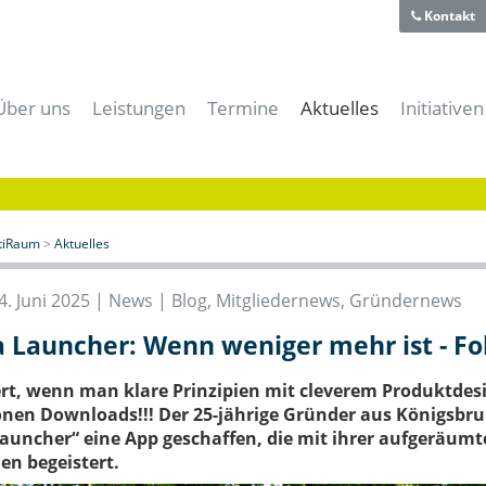
Kontakt
Über uns
Leistungen
Termine
Aktuelles
Initiativen
Team
Für Gründer
Alle Termine
Alle News
aiti-Park
Historie
Für Unternehmer
aitiRaum Termine
News | Blog
Bayerische
Technologie- und Gründerzentrum
Für Forschung & Lehre
Mitglieder Termine
Gründernews
eBusiness
Verein
Für Anwender
Archiv
Mitgliedernews
Cloud-Kon
itiRaum
>
Aktuelles
Förderer und Partner
Für Studenten & Absolventen
Branchennews
Digitales
Presse- und Mediacenter
Für Experten
Expertennews
IT-Offens
4. Juni 2025 |
News | Blog
,
Mitgliedernews
,
Gründernews
Für die öffentliche Hand
IT-Sicher
 Launcher: Wenn weniger mehr ist - Fo
Meeting- & Eventräume mieten
Start-Up 
Coworking Space
rt, wenn man klare Prinzipien mit cleverem Produktdesi
onen Downloads!!! Der 25-jährige Gründer aus Königsb
auncher“ eine App geschaffen, die mit ihrer aufgeräum
en begeistert.