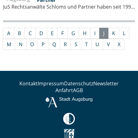
Partner
JuS Rechtsanwälte Schloms und Partner haben seit 1991 ihren Sitz im Martini-Palais am Ulrichsplatz 12 in Augsburg. Mit heute 24 Rechtsanwältinnen und Rechtsanwälte und fast 70 Mitarbeitern insgesamt sind JuS eine der größten…
A
B
C
D
E
F
G
H
I
J
K
L
M
N
O
P
Q
R
S
T
U
V
X
Kontakt
Impressum
Datenschutz
Newsletter
Anfahrt
AGB