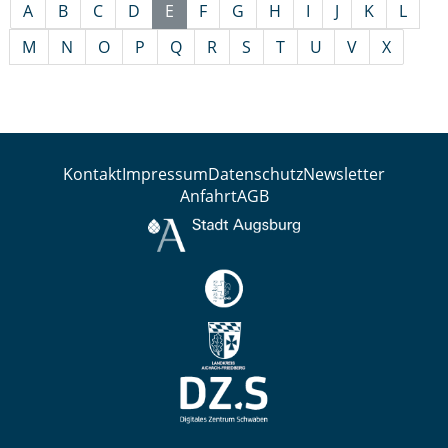
A
B
C
D
E
F
G
H
I
J
K
L
M
N
O
P
Q
R
S
T
U
V
X
Kontakt
Impressum
Datenschutz
Newsletter
Anfahrt
AGB