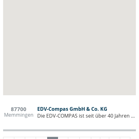
87700
EDV-Compas GmbH & Co. KG
Memmingen
Die EDV-COMPAS ist seit über 40 Jahren Partner des Mittelstands und der Öffentlichen Hand in Bayerisch-Schwaben. Der Schwerpunkt liegt in der Konzeptionierung, Realisierung und Betreuung performanter, sicherer und wirtschaftlich…