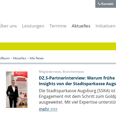
Kontakt
Über uns
Leistungen
Termine
Aktuelles
Initiativen
Team
Für Gründer
Alle Termine
Alle News
aiti-Park
Historie
Für Unternehmer
aitiRaum Termine
News | Blog
Bayerische
Technologie- und Gründerzentrum
Für Forschung & Lehre
Mitglieder Termine
Gründernews
eBusiness
Verein
Für Anwender
Archiv
Mitgliedernews
Cloud-Kon
itiRaum
>
Aktuelles
>
Alle News
Förderer und Partner
Für Studenten & Absolventen
Branchennews
Digitales
Presse- und Mediacenter
Für Experten
Expertennews
IT-Offens
Mitgliedernews
,
Branchennews
Für die öffentliche Hand
IT-Sicher
DZ.S-Partnerinterview: Warum frühe 
Insights von der Stadtsparkasse Aug
Meeting- & Eventräume mieten
Start-Up 
Coworking Space
Die Stadtsparkasse Augsburg (SSKA) ist 
Engagement mit dem Schritt zum Goldpa
ausgeweitet. Mit viel Expertise unterst
mehr >>>