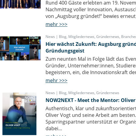
Rund 400 Gäste erlebten am 19. Novemb
Nachmittag voller Innovation, Austau
von „Augsburg gründet!“ bewies erneut, 
mehr >>>
News | Blog
,
Mitgliedernews
,
Gründernews
,
Branche
Hier wächst Zukunft: Augsburg gründe
Gründungsgeist
Zum neunten Mal in Folge lädt das Eve
Gründer, Unternehmer:innen, Studierend
begeistern, ein, die Innovationskraft d
mehr >>>
News | Blog
,
Mitgliedernews
,
Gründernews
NOW2NEXT - Meet the Mentor: Oliver
Authentisch, klar und zukunftsorientie
Oliver Vogt und seine Arbeit am besten
Sparringspartner unterstützt er Organ
dabei…