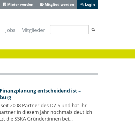
Mieter werden
Mitglied werden
Login
Jobs
Mitglieder
s IT-Sicherheitscluster e.V.
-Lotse Schwaben
ferenz Augsburg
 Zentrum Schwaben
ive Bayerisch-Schwaben
heit Schwaben
Finanzplanung entscheidend ist –
sburg
Augsburg
seit 2008 Partner des DZ.S und hat ihr
rtner in diesem Jahr nochmals deutlich
ützt die SSKA Gründer:innen bei…