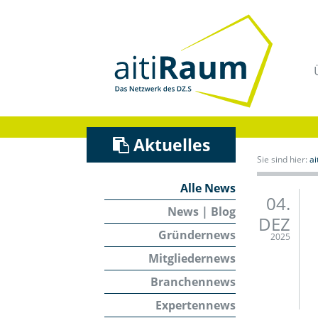
Navigation
überspringen
/
Zum
Inhalt
Aktuelles
Sie sind hier:
a
Alle News
04.
News | Blog
DEZ
Gründernews
2025
Mitgliedernews
Branchennews
Expertennews