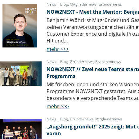
News | Blog
,
Mitgliedernews
,
Gründernews
NOW2NEXT - Meet the Mentor: Benja
Benjamin Wöhrl ist Mitgründer und Ge
seinen Verantwortungsbereichen zählen
Customer Experience und digitale Proz
HR und…
mehr >>>
News | Blog
,
Gründernews
,
Branchennews
NOW2NEXT // Zwei neue Teams starten
Programms
Mit frischen Ideen und starken Visionen
Programms NOW2NEXT gestartet. Aus za
besonders vielversprechende Teams aus
mehr >>>
News | Blog
,
Gründernews
,
Mitgliedernews
„Augsburg gründet!“ 2025 zeigt: Mut 
voran