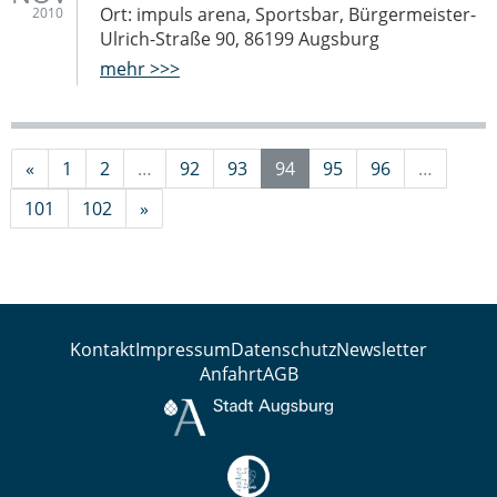
Ort: impuls arena, Sportsbar, Bürgermeister-
2010
Ulrich-Straße 90, 86199 Augsburg
mehr >>>
«
1
2
…
92
93
94
95
96
…
101
102
»
Kontakt
Impressum
Datenschutz
Newsletter
Anfahrt
AGB