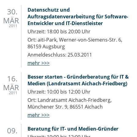
IT-Sicherheit Schwaben
Start-Up Augsburg
30.
Datenschutz und
Auftragsdatenverarbeitung für Software-
MÄR
Entwickler und IT-Dienstleister
2011
Uhrzeit: 18:00 bis 20:00 Uhr
Ort: aiti-Park, Werner-von-Siemens-Str. 6,
86159 Augsburg
Anmeldeschluss: 25.03.2011
mehr >>>
16.
Besser starten - Gründerberatung für IT &
Medien (Landratsamt Aichach-Friedberg)
MÄR
Uhrzeit: 10:00 bis 12:00 Uhr
2011
Ort: Landratsamt Aichach-Friedberg,
Münchener Str. 9, 86551 Aichach
mehr >>>
09.
Beratung für IT- und Medien-Gründer