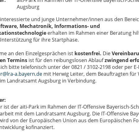
er:
aiti-Park im Rahmen der IT-Offensive Bayerisch-Sc
Augsburg
nteressierte und junge Unternehmer/innen aus den Berei
ftware, Mechatronik, Informations- und
ationstechnologie
erhalten im Rahmen einer Beratung hil
nterstützung für ihre Startphase.
hme an den Einzelgesprächen ist
kostenfrei.
Die
Vereinbaru
len Termins
ist für den reibungslosen Ablauf
zwingend erfo
sich bitte telefonisch unter der 0821 / 3102-2198 oder per E-
er@lra-a.bayern.de
mit Herwig Leiter, dem Beauftragten für 
im Landratsamt Augsburg in Verbindung.
er:
r ist der aiti-Park im Rahmen der IT-Offensive Bayerisch-Sc
beit mit dem Landratsamt Augsburg. Die IT-Offensive Bay
ird von der Europäischen Union aus dem Europäischen Fo
ntwicklung kofinanziert.