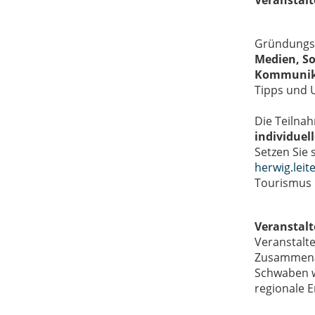
Veranstalt
Gründungsi
Medien, So
Kommunik
Tipps und U
Die Teilna
individuel
Setzen Sie 
herwig.leit
Tourismus 
Veranstalt
Veranstalte
Zusammenar
Schwaben w
regionale E