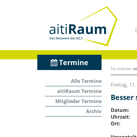
Navigation
überspringen
/
Zum
Inhalt
Termine
Sie sind hier:
a
Alle Termine
Freitag, 11
aitiRaum Termine
Besser 
Mitglieder Termine
Datum:
Archiv
Uhrzeit:
Ort: