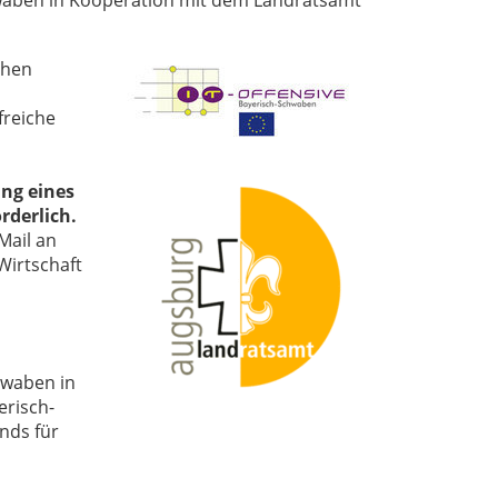
hwaben in Kooperation mit dem Landratsamt
chen
freiche
ng eines
rderlich.
Mail an
Wirtschaft
hwaben in
erisch-
nds für