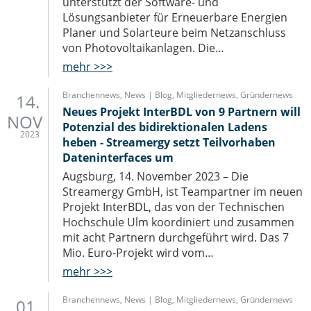
unterstützt der Software- und
Lösungsanbieter für Erneuerbare Energien
Planer und Solarteure beim Netzanschluss
von Photovoltaikanlagen. Die…
mehr >>>
Branchennews
,
News | Blog
,
Mitgliedernews
,
Gründernews
14.
Neues Projekt InterBDL von 9 Partnern will
NOV
Potenzial des bidirektionalen Ladens
2023
heben - Streamergy setzt Teilvorhaben
Dateninterfaces um
Augsburg, 14. November 2023 – Die
Streamergy GmbH, ist Teampartner im neuen
Projekt InterBDL, das von der Technischen
Hochschule Ulm koordiniert und zusammen
mit acht Partnern durchgeführt wird. Das 7
Mio. Euro-Projekt wird vom…
mehr >>>
Branchennews
,
News | Blog
,
Mitgliedernews
,
Gründernews
01.