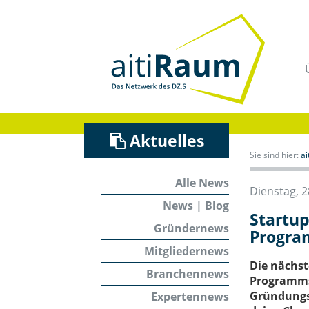
Navigation
überspringen
/
Zum
Inhalt
Aktuelles
Sie sind hier:
a
Alle News
Dienstag, 2
News | Blog
Startu
Gründernews
Program
Mitgliedernews
Die nächst
Branchennews
Programms 
Gründungsp
Expertennews