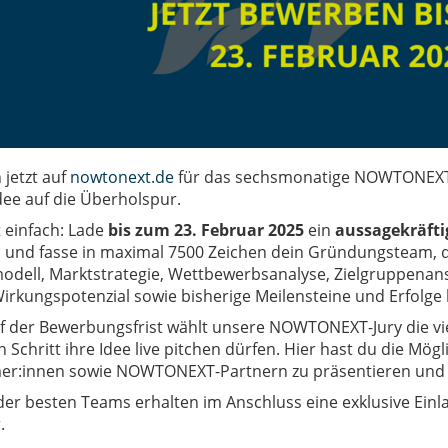
 jetzt
auf
nowtonext.de
für das sechsmonatige NOWTONEXT
dee auf die Überholspur.
 einfach: Lade
bis zum 23. Februar 2025
ein
aussagekräfti
h und fasse in maximal 7500 Zeichen dein Gründungsteam, d
odell, Marktstrategie, Wettbewerbsanalyse, Zielgruppenan
 Wirkungspotenzial sowie bisherige Meilensteine und Erfol
f der Bewerbungsfrist wählt unsere NOWTONEXT-Jury die vi
 Schritt ihre Idee live pitchen dürfen. Hier hast du die Mögl
r:innen sowie NOWTONEXT-Partnern zu präsentieren und 
i der besten Teams erhalten im Anschluss eine exklusive 
.