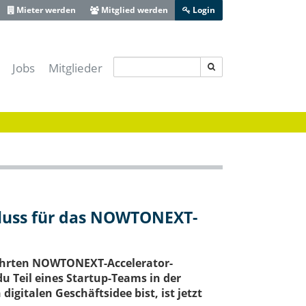
Mieter werden
Mitglied werden
Login
Jobs
Mitglieder
s IT-Sicherheitscluster e.V.
-Lotse Schwaben
ferenz Augsburg
 Zentrum Schwaben
ive Bayerisch-Schwaben
heit Schwaben
hluss für das NOWTONEXT-
Augsburg
ewährten NOWTONEXT-Accelerator-
 Teil eines Startup-Teams in der
igitalen Geschäftsidee bist, ist jetzt