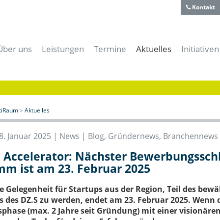
Kontakt
Über uns
Leistungen
Termine
Aktuelles
Initiativen
Team
Für Gründer
Alle Termine
Alle News
aiti-Park
Historie
Für Unternehmer
aitiRaum Termine
News | Blog
Bayerische
Technologie- und Gründerzentrum
Für Forschung & Lehre
Mitglieder Termine
Gründernews
eBusiness
Verein
Für Anwender
Archiv
Mitgliedernews
Cloud-Kon
itiRaum
>
Aktuelles
Förderer und Partner
Für Studenten & Absolventen
Branchennews
Digitales
Presse- und Mediacenter
Für Experten
Expertennews
IT-Offens
8. Januar 2025 |
News | Blog
,
Gründernews
,
Branchennews
Für die öffentliche Hand
IT-Sicher
p Accelerator: Nächster Bewerbungssc
Meeting- & Eventräume mieten
Start-Up 
m ist am 23. Februar 2025
Coworking Space
e Gelegenheit für Startups aus der Region, Teil des b
des DZ.S zu werden, endet am 23. Februar 2025. Wenn du
hase (max. 2 Jahre seit Gründung) mit einer visionären d