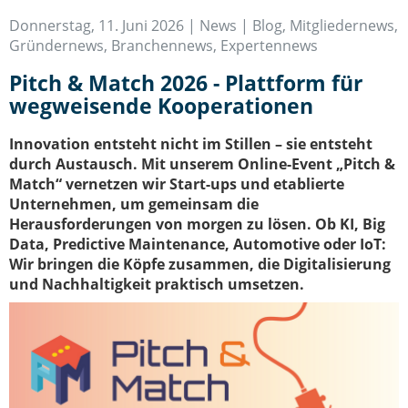
IT-Sicherheit Schwaben
Donnerstag, 11. Juni 2026 |
News | Blog
,
Mitgliedernews
,
Start-Up Augsburg
Gründernews
,
Branchennews
,
Expertennews
Pitch & Match 2026 - Plattform für
wegweisende Kooperationen
Innovation entsteht nicht im Stillen – sie entsteht
durch Austausch. Mit unserem Online-Event „Pitch &
Match“ vernetzen wir Start-ups und etablierte
Unternehmen, um gemeinsam die
Herausforderungen von morgen zu lösen. Ob KI, Big
Data, Predictive Maintenance, Automotive oder IoT:
Wir bringen die Köpfe zusammen, die Digitalisierung
und Nachhaltigkeit praktisch umsetzen.