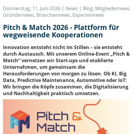
IT-Sicherheit Schwaben
Donnerstag, 11. Juni 2026 |
News | Blog
,
Mitgliedernews
,
Start-Up Augsburg
Gründernews
,
Branchennews
,
Expertennews
Pitch & Match 2026 - Plattform für
wegweisende Kooperationen
Innovation entsteht nicht im Stillen – sie entsteht
durch Austausch. Mit unserem Online-Event „Pitch &
Match“ vernetzen wir Start-ups und etablierte
Unternehmen, um gemeinsam die
Herausforderungen von morgen zu lösen. Ob KI, Big
Data, Predictive Maintenance, Automotive oder IoT:
Wir bringen die Köpfe zusammen, die Digitalisierung
und Nachhaltigkeit praktisch umsetzen.