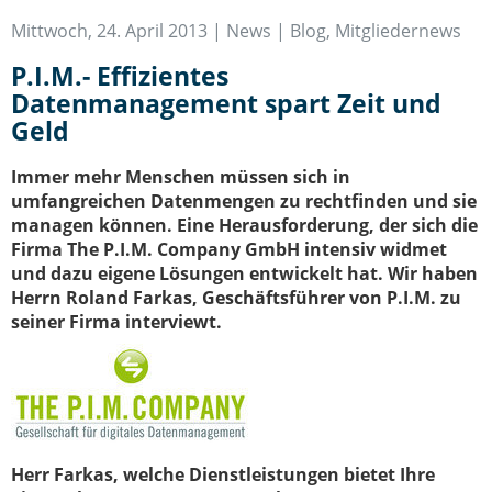
IT-Sicherheit Schwaben
Mittwoch, 24. April 2013 |
News | Blog
,
Mitgliedernews
Start-Up Augsburg
P.I.M.- Effizientes
Datenmanagement spart Zeit und
Geld
Immer mehr Menschen müssen sich in
umfangreichen Datenmengen zu rechtfinden und sie
managen können. Eine Herausforderung, der sich die
Firma The P.I.M. Company GmbH intensiv widmet
und dazu eigene Lösungen entwickelt hat. Wir haben
Herrn Roland Farkas, Geschäftsführer von P.I.M. zu
seiner Firma interviewt.
Herr Farkas, welche Dienstleistungen bietet Ihre