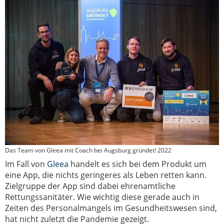
Das Team von Gleea mit Coach bei Augsburg gründet! 2022
Im Fall von
Gleea
handelt es sich bei dem Produkt um
eine App, die nichts geringeres als Leben retten kann.
Zielgruppe der App sind dabei ehrenamtliche
Rettungssanitäter. Wie wichtig diese gerade auch in
Zeiten des Personalmangels im Gesundheitswesen sind,
hat nicht zuletzt die Pandemie gezeigt.