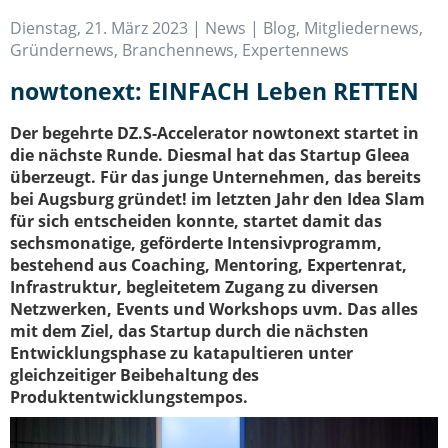
IT-Sicherheit Schwaben
Dienstag, 21. März 2023 |
News | Blog
,
Mitgliedernews
,
Start-Up Augsburg
Gründernews
,
Branchennews
,
Expertennews
nowtonext: EINFACH Leben RETTEN
Der begehrte DZ.S-Accelerator nowtonext startet in
die nächste Runde. Diesmal hat das Startup Gleea
überzeugt. Für das junge Unternehmen, das bereits
bei Augsburg gründet! im letzten Jahr den Idea Slam
für sich entscheiden konnte, startet damit das
sechsmonatige, geförderte Intensivprogramm,
bestehend aus Coaching, Mentoring, Expertenrat,
Infrastruktur, begleitetem Zugang zu diversen
Netzwerken, Events und Workshops uvm. Das alles
mit dem Ziel, das Startup durch die nächsten
Entwicklungsphase zu katapultieren unter
gleichzeitiger Beibehaltung des
Produktentwicklungstempos.