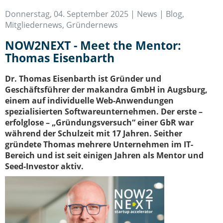
IT-Sicherheit Schwaben
Donnerstag, 04. September 2025 |
News | Blog
,
Start-Up Augsburg
Mitgliedernews
,
Gründernews
NOW2NEXT - Meet the Mentor:
Thomas Eisenbarth
Dr. Thomas Eisenbarth ist Gründer und
Geschäftsführer der makandra GmbH in Augsburg,
einem auf individuelle Web-Anwendungen
spezialisierten Softwareunternehmen. Der erste –
erfolglose – „Gründungsversuch“ einer GbR war
während der Schulzeit mit 17 Jahren. Seither
gründete Thomas mehrere Unternehmen im IT-
Bereich und ist seit einigen Jahren als Mentor und
Seed-Investor aktiv.