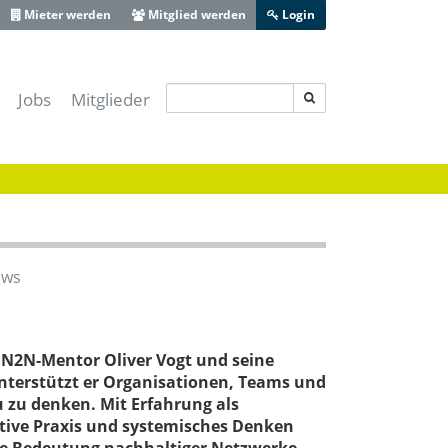
Mieter werden
Mitglied werden
Login
Jobs
Mitglieder
s IT-Sicherheitscluster e.V.
-Lotse Schwaben
ferenz Augsburg
 Zentrum Schwaben
ive Bayerisch-Schwaben
ews
heit Schwaben
Augsburg
n N2N-Mentor Oliver Vogt und seine
unterstützt er Organisationen, Teams und
 zu denken. Mit Erfahrung als
ative Praxis und systemisches Denken