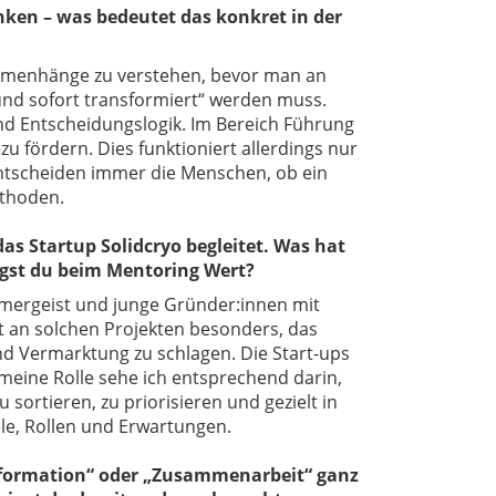
nken – was bedeutet das konkret in der
ammenhänge zu verstehen, bevor man an
t und sofort transformiert“ werden muss.
und Entscheidungslogik. Im Bereich Führung
 fördern. Dies funktioniert allerdings nur
entscheiden immer die Menschen, ob ein
ethoden.
s Startup Solidcryo begleitet. Was hat
egst du beim Mentoring Wert?
hmergeist und junge Gründer:innen mit
an solchen Projekten besonders, das
nd Vermarktung zu schlagen. Die Start-ups
– meine Rolle sehe ich entsprechend darin,
 sortieren, zu priorisieren und gezielt in
ele, Rollen und Erwartungen.
nsformation“ oder „Zusammenarbeit“ ganz