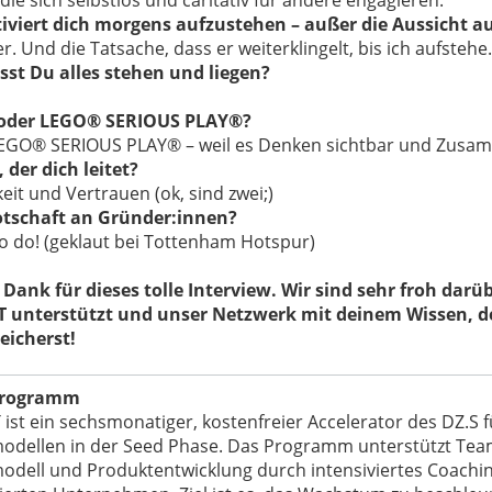
ie sich selbstlos und caritativ für andere engagieren.
viert dich morgens aufzustehen – außer die Aussicht au
. Und die Tatsache, dass er weiterklingelt, bis ich aufstehe
.
sst Du alles stehen und liegen
?
s oder LEGO® SERIOUS PLAY®?
LEGO® SERIOUS PLAY® – weil es Denken sichtbar und Zusam
, der dich leitet?
keit und Vertrauen (ok, sind zwei;)
otschaft an Gründer:innen?
to do!
(geklaut bei Tottenham Hotspur)
n Dank für dieses tolle Interview. Wir sind sehr froh dar
unterstützt und unser Netzwerk mit deinem Wissen, de
eicherst!
Programm
t ein sechsmonatiger, kostenfreier Accelerator des DZ.S fü
odellen in der Seed Phase. Das Programm unterstützt Tea
odell und Produktentwicklung durch intensiviertes Coachi