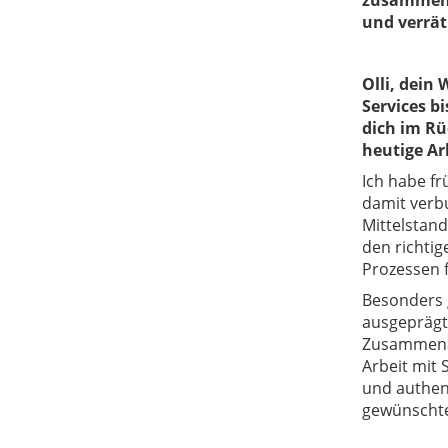
zusammen. 
und verrä
Olli, dein
Services bi
dich im Rü
heutige Ar
Ich habe fr
damit verb
Mittelstand
den richtig
Prozessen 
Besonders 
ausgeprägt
Zusammenar
Arbeit mit 
und authent
gewünschte