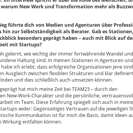
Im Interview spricht er über die Rolle des Menschen, 
t warum New Work und Transformation mehr als Buzzwo
 Weg führte dich von Medien und Agenturen über Profess
s hin zur Selbstständigkeit als Berater. Gab es Stationen,
ckblick besonders geprägt haben – auch mit Blick auf de
beit mit Startups?
üh gelernt, wie wichtig der immer fortwährende Wandel und
undene Haltung sind. In meinen Stationen in Agenturen un
 habe ich erlebt, dass erfolgreiche Organisationen jene sind
en Ausgleich zwischen flexiblen Strukturen und klar definier
finden und dies schließlich auch umsetzen können.
geprägt hat mich meine Zeit bei TEAM23 – durch den
en New-Work-Charakter und die persönliche, vertrauensvol
beit im Team. Diese Erfahrung spiegelt sich auch in mein
Startups wider: Gegenseitiges Vertrauen auf die jeweiligen 
ische Kommunikation ist für mich die Basis, damit Ideen a
 Wirkung entfalten können.