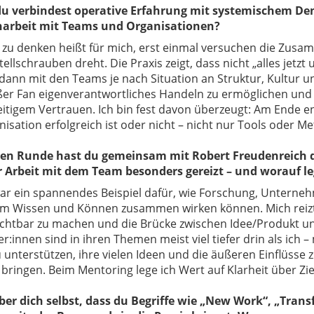
du verbindest operative Erfahrung mit systemischem De
rbeit mit Teams und Organisationen?
 zu denken heißt für mich, erst einmal versuchen die Zus
tellschrauben dreht. Die Praxis zeigt, dass nicht
„alles jetz
 dann mit den Teams je nach Situation an Struktur, Kultur 
oßer Fan
eigenverantwortliches Handeln zu ermöglichen und zu
eitigem Vertrauen.
Ich bin fest davon überzeugt: Am Ende 
nisation
erfolgreich ist oder nicht
– nicht nur Tools oder M
zten Runde hast du gemeinsam mit Robert Freudenreich da
r Arbeit mit dem Team besonders gereizt – und worauf l
war ein spannendes Beispiel dafür, wie Forschung, Unterne
m Wissen und Können zusammen wirken können. Mich reizt 
sichtbar zu machen und die Brücke zwischen Idee/Produkt u
:innen sind in ihren Themen meist viel tiefer drin als ich 
u unterstützen, ihre vielen Ideen und die äußeren Einflüsse zu
bringen. Beim Mentoring lege ich Wert auf Klarheit über Zi
ber dich selbst, dass du Begriffe wie „New Work“, „Tra