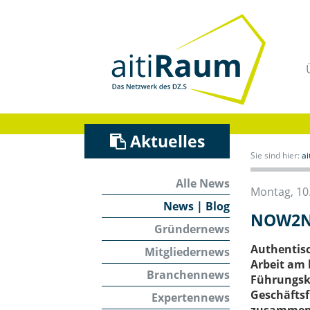
Navigation
überspringen
/
Zum
Inhalt
Aktuelles
Sie sind hier:
a
Alle News
Montag, 10
News | Blog
NOW2NE
Gründernews
Authentisc
Mitgliedernews
Arbeit am 
Branchennews
Führungskr
Geschäftsf
Expertennews