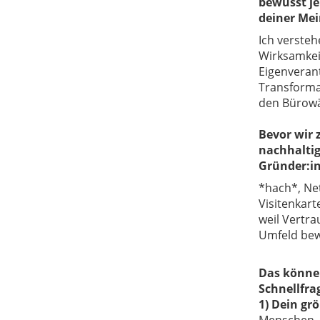
bewusst je
deiner Mei
Ich versteh
Wirksamkei
Eigenverant
Transformat
den Bürowä
Bevor wir 
nachhaltig
Gründer:i
*hach*, Net
Visitenkart
weil Vertra
Umfeld bewe
Das könne
Schnellfra
1) Dein gr