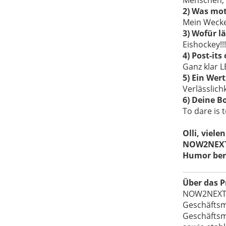
Menschen, d
2)
Was moti
Mein Wecker
3)
Wofür lä
Eishockey!!!
4)
Post-it
Ganz klar 
5) Ein Wert
Verlässlich
6) Deine B
To dare is 
Olli, viele
NOW2NEXT 
Humor ber
Über das 
NOW2NEXT is
Geschäftsm
Geschäftsm