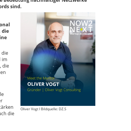
die Bedeutung nachhaltiger Netzwerke
rds sind.
ional
 die
ine
 die
d im
, die
ten
le
er
Stärken
Oliver Vogt I Bildquelle: DZ.S
uch die