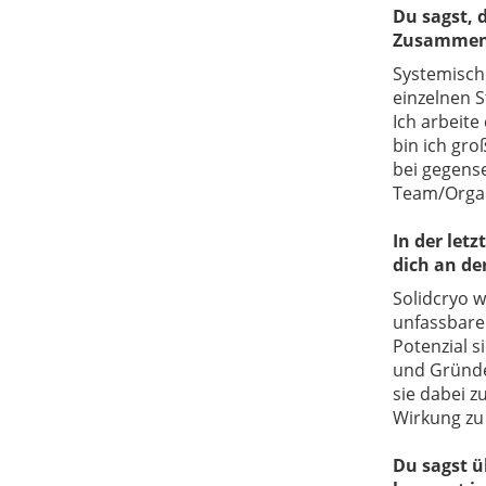
Du sagst, 
Zusammena
Systemisch
einzelnen S
Ich arbeite
bin ich gr
bei gegens
Team/Orga
I
n der let
dich an de
Solidcryo 
unfassbare
Potenzial 
und Gründer
sie dabei z
Wirkung zu 
Du sagst ü