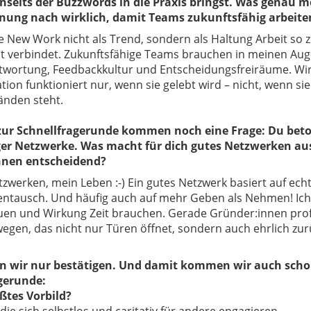
nseits der Buzzwords in die Praxis bringst. Was genau 
nung nach wirklich, damit Teams zukunftsfähig arbeit
e New Work nicht als Trend, sondern als Haltung Arbeit so zu
t verbindet. Zukunftsfähige Teams brauchen in meinen Au
wortung, Feedbackkultur und Entscheidungsfreiräume. Wirkli
ion funktioniert nur, wenn sie gelebt wird – nicht, wenn s
nden steht.
zur Schnellfragerunde kommen noch eine Frage: Du beto
er Netzwerke. Was macht für dich gutes Netzwerken aus
nnen entscheidend?
zwerken, mein Leben :-) Ein gutes Netzwerk basiert auf echt
entausch. Und häufig auch auf mehr Geben als Nehmen! Ich 
uen und Wirkung Zeit brauchen. Gerade Gründer:innen profi
gen, das nicht nur Türen öffnet, sondern auch ehrlich zur
n wir nur bestätigen. Und damit kommen wir auch scho
gerunde:
ößtes Vorbild?