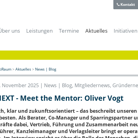
Kontakt
Über uns
Leistungen
Termine
Aktuelles
Initiativen
Team
Für Gründer
Alle Termine
Alle News
aiti-Park
Historie
Für Unternehmer
aitiRaum Termine
News | Blog
Bayerische
Technologie- und Gründerzentrum
Für Forschung & Lehre
Mitglieder Termine
Gründernews
eBusiness
Verein
Für Anwender
Archiv
Mitgliedernews
Cloud-Kon
itiRaum
>
Aktuelles
>
News | Blog
Förderer und Partner
Für Studenten & Absolventen
Branchennews
Digitales
Presse- und Mediacenter
Für Experten
Expertennews
IT-Offens
. November 2025 |
News | Blog
,
Mitgliedernews
,
Gründern
Für die öffentliche Hand
IT-Sicher
XT - Meet the Mentor: Oliver Vogt
Meeting- & Eventräume mieten
Start-Up 
Coworking Space
h, klar und zukunftsorientiert – das beschreibt unsere
besten. Als Berater, Co-Manager und Sparringspartner 
äfte dabei, Vertrieb, Führung und Zusammenarbeit neu
ührer, Kanzleimanager und Verlagsleiter bringt er oper