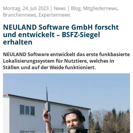
IT-Sicherheit Schwaben
Montag, 24. Juli 2023 |
News | Blog
,
Mitgliedernews
,
Start-Up Augsburg
Branchennews
,
Expertennews
NEULAND Software GmbH forscht
und entwickelt – BSFZ-Siegel
erhalten
NEULAND Software entwickelt das erste funkbasierte
Lokalisierungssystem für Nutztiere, welches in
Ställen und auf der Weide funktioniert.