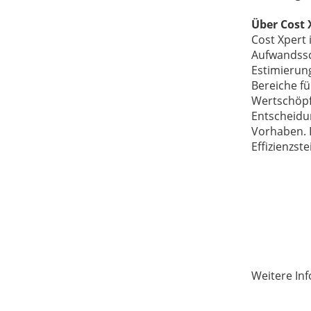
Über Cost 
Cost Xpert 
Aufwandssc
Estimierung
Bereiche fü
Wertschöpf
Entscheidu
Vorhaben. D
Effizienzst
Weitere In