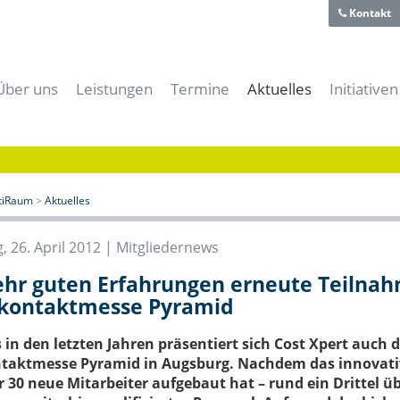
Kontakt
Über uns
Leistungen
Termine
Aktuelles
Initiativen
Team
Für Gründer
Alle Termine
Alle News
aiti-Park
Historie
Für Unternehmer
aitiRaum Termine
News | Blog
Bayerische
Technologie- und Gründerzentrum
Für Forschung & Lehre
Mitglieder Termine
Gründernews
eBusiness
Verein
Für Anwender
Archiv
Mitgliedernews
Cloud-Kon
itiRaum
>
Aktuelles
Förderer und Partner
Für Studenten & Absolventen
Branchennews
Digitales
Presse- und Mediacenter
Für Experten
Expertennews
IT-Offens
 26. April 2012 |
Mitgliedernews
Für die öffentliche Hand
IT-Sicher
hr guten Erfahrungen erneute Teilnah
Meeting- & Eventräume mieten
Start-Up 
kontaktmesse Pyramid
Coworking Space
s in den letzten Jahren präsentiert sich Cost Xpert auch d
taktmesse Pyramid in Augsburg. Nachdem das innovati
r 30 neue Mitarbeiter aufgebaut hat – rund ein Drittel üb