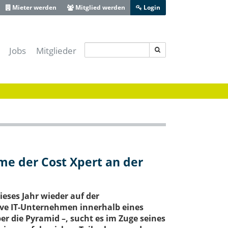
Mieter werden
Mitglied werden
Login
Jobs
Mitglieder
s IT-Sicherheitscluster e.V.
-Lotse Schwaben
ferenz Augsburg
 Zentrum Schwaben
ive Bayerisch-Schwaben
heit Schwaben
me der Cost Xpert an der
Augsburg
ieses Jahr wieder auf der
ve IT-Unternehmen innerhalb eines
er die Pyramid –, sucht es im Zuge seines