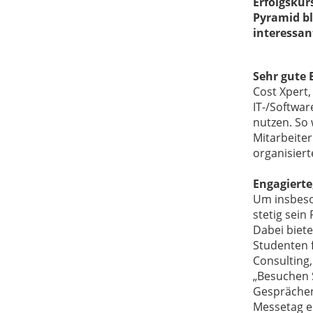
Erfolgskur
Pyramid bl
interessa
Sehr gute 
Cost Xpert
IT-/Softwar
nutzen. So 
Mitarbeite
organisier
Engagierte
Um insbeson
stetig sein
Dabei biet
Studenten 
Consulting
„Besuchen S
Gesprächen
Messetag e