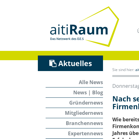
Navigation
überspringen
/
Zum
Inhalt
Aktuelles
Sie sind hier:
a
Alle News
Donnerstag,
News | Blog
Nach se
Gründernews
Firmen
Mitgliedernews
Wie bereit
Branchennews
Firmenkon
Jahres übe
Expertennews