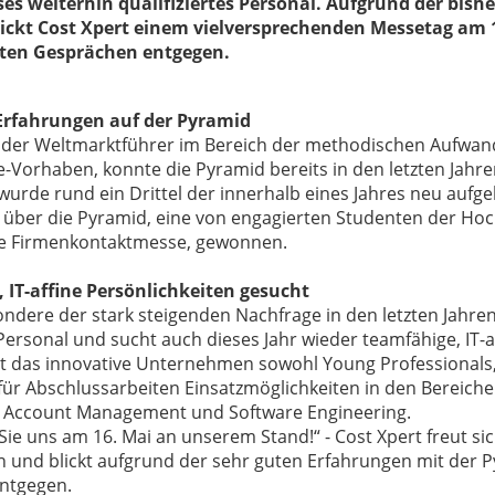
ses weiterhin qualifiziertes Personal. Aufgrund der bish
ickt Cost Xpert einem vielversprechenden Messetag am 1
nten Gesprächen entgegen.
Erfahrungen auf der Pyramid
, der Weltmarktführer im Bereich der methodischen Aufwa
e-Vorhaben, konnte die Pyramid bereits in den letzten Jahren
wurde rund ein Drittel der innerhalb eines Jahres neu aufg
r über die Pyramid, eine von engagierten Studenten der Ho
te Firmenkontaktmesse, gewonnen.
, IT-affine Persönlichkeiten gesucht
dere der stark steigenden Nachfrage in den letzten Jahren
 Personal und sucht auch dieses Jahr wieder teamfähige, IT-a
et das innovative Unternehmen sowohl Young Professionals,
für Abschlussarbeiten Einsatzmöglichkeiten in den Bereic
, Account Management und Software Engineering.
ie uns am 16. Mai an unserem Stand!“ - Cost Xpert freut sic
 und blickt aufgrund der sehr guten Erfahrungen mit der 
ntgegen.