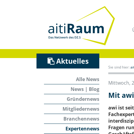
Navigation
überspringen
/
Zum
Inhalt
Aktuelles
Sie sind hier:
a
Alle News
Mittwoch, 
News | Blog
Mit awi
Gründernews
awi ist se
Mitgliedernews
Fachexpert
Branchennews
interdiszi
Fragen run
Expertennews