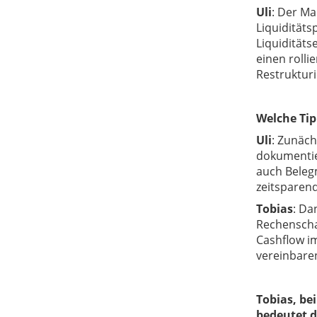
Uli
:
Der Man
Liquidität
Liquiditäts
einen roll
Restrukturi
Welche Tip
Uli
:
Zunächst
dokumentie
auch Beleg
zeitsparend
Tobias
:
Dan
Rechenschaf
Cashflow i
vereinbare
Tobias, be
bedeutet d