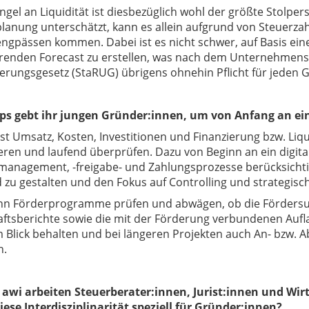
gel an Liquidität ist diesbezüglich wohl der größte Stolper
splanung unterschätzt, kann es allein aufgrund von Steuer
engpässen kommen. Dabei ist es nicht schwer, auf Basis ein
ierenden Forecast zu erstellen, was nach dem Unternehmenss
erungsgesetz (StaRUG) übrigens ohnehin Pflicht für jeden 
ps gebt ihr jungen Gründer:innen, um von Anfang an eine
 Umsatz, Kosten, Investitionen und Finanzierung bzw. Liquidi
ren und laufend überprüfen. Dazu von Beginn an ein digi
management, -freigabe- und Zahlungsprozesse berücksichti
 zu gestalten und den Fokus auf Controlling und strategis
n Förderprogramme prüfen und abwägen, ob die Förders
tsberichte sowie die mit der Förderung verbundenen Auflag
m Blick behalten und bei längeren Projekten auch An- bzw.
n.
i awi arbeiten Steuerberater:innen, Jurist:innen und Wir
iese Interdisziplinarität speziell für Gründer:innen?