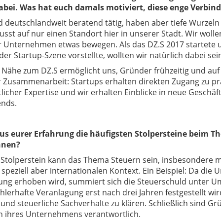
bei. Was hat euch damals motiviert, diese enge Verbi
d deutschlandweit beratend tätig, haben aber tiefe Wurzel
st auf nur einen Standort hier in unserer Stadt. Wir woll
 Unternehmen etwas bewegen. Als das DZ.S 2017 startete 
er Startup-Szene vorstellte, wollten wir natürlich dabei se
 Nähe zum DZ.S ermöglicht uns, Gründer frühzeitig und auf
r Zusammenarbeit: Startups erhalten direkten Zugang zu pr
licher Expertise und wir erhalten Einblicke in neue Geschä
ends.
us eurer Erfahrung die häufigsten Stolpersteine beim 
nnen?
 Stolperstein kann das Thema Steuern sein, insbesondere m
 speziell aber internationalen Kontext. Ein Beispiel: Da die
ung erhoben wird, summiert sich die Steuerschuld unter Um
hlerhafte Veranlagung erst nach drei Jahren festgestellt wird
 und steuerliche Sachverhalte zu klären. Schließlich sind
n ihres Unternehmens verantwortlich.