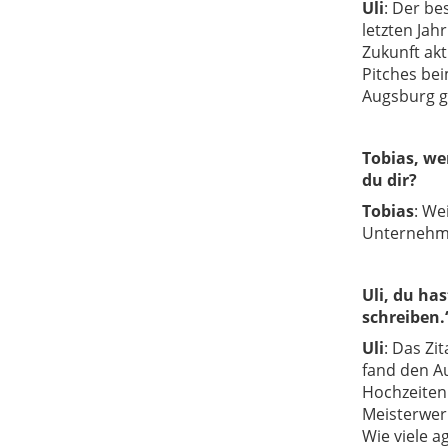
Uli
:
Der bes
letzten Jah
Zukunft ak
Pitches bei
Augsburg g
Tobias, we
du dir?
Tobias
:
Wei
Unternehme
Uli, du ha
schreiben.
Uli
:
Das Zit
fand den A
Hochzeiten 
Meisterwer
Wie viele a