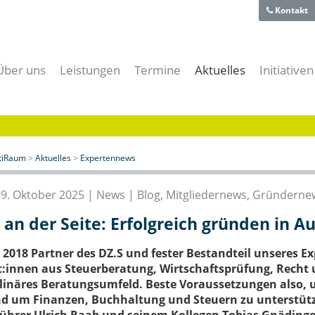
Kontakt
Über uns
Leistungen
Termine
Aktuelles
Initiativen
Team
Für Gründer
Alle Termine
Alle News
aiti-Park
Historie
Für Unternehmer
aitiRaum Termine
News | Blog
Bayerische
Technologie- und Gründerzentrum
Für Forschung & Lehre
Mitglieder Termine
Gründernews
eBusiness
Verein
Für Anwender
Archiv
Mitgliedernews
Cloud-Kon
itiRaum
>
Aktuelles
>
Expertennews
Förderer und Partner
Für Studenten & Absolventen
Branchennews
Digitales
Presse- und Mediacenter
Für Experten
Expertennews
IT-Offens
29. Oktober 2025 |
News | Blog
,
Mitgliedernews
,
Gründerne
Für die öffentliche Hand
IT-Sicher
 an der Seite: Erfolgreich gründen in A
Meeting- & Eventräume mieten
Start-Up 
Coworking Space
it 2018 Partner des DZ.S und fester Bestandteil unseres E
:innen aus Steuerberatung, Wirtschaftsprüfung, Recht u
plinäres Beratungsumfeld. Beste Voraussetzungen also, 
d um Finanzen, Buchhaltung und Steuern zu unterstütz