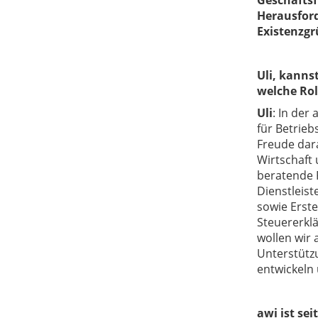
Geschäftsf
Herausfor
Existenzgr
Uli, kanns
welche Rol
Uli
:
I
n der 
für Betrie
Freude dar
Wirtschaft 
beratende 
Dienstleis
sowie Erst
Steuererkl
wollen wir 
Unterstütz
entwickeln
awi ist sei