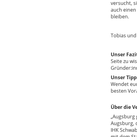
versucht, s
auch einen
bleiben.
Tobias und 
Unser Fazi
Seite zu wi
Gründer:in
Unser Tipp
Wendet euc
besten Vor
Über die V
„
Augsburg 
Augsburg, 
IHK Schwab
mit dem St