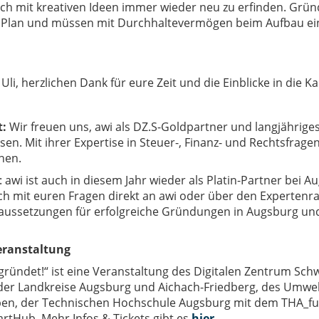
ich mit kreativen Ideen immer wieder neu zu erfinden. Grün
 Plan und müssen mit Durchhaltevermögen beim Aufbau eine
Uli, herzlichen Dank für eure Zeit und die Einblicke in die Ka
t:
Wir freuen uns, awi als DZ.S-Goldpartner und langjährige
ssen. Mit ihrer Expertise in Steuer-, Finanz- und Rechtsfrage
nen.
:
awi ist auch in diesem Jahr wieder als Platin-Partner bei 
h mit euren Fragen direkt an awi oder über den Expertenra
aussetzungen für erfolgreiche Gründungen in Augsburg und
eranstaltung
gründet!
“ ist eine Veranstaltung des Digitalen Zentrum Schw
der Landkreise Augsburg und Aichach-Friedberg, des Umwe
en, der Technischen Hochschule Augsburg mit dem THA_fu
artHub.
Mehr Infos & Tickets gibt es
hier
.