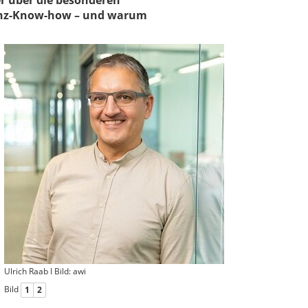
r über die besonderen
anz-Know-how – und warum
Ulrich Raab I Bild: awi
Bild
1
2