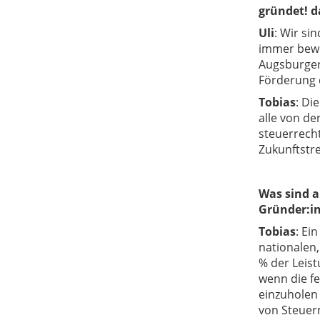
gründet!
da
Uli
:
Wir sin
immer bewus
Augsburger
Förderung d
Tobias
:
Die
alle von de
steuerrecht
Zukunftstr
Was sind a
Gründer:i
Tobias
:
Ein
nationalen,
% der Leist
wenn die fe
einzuholen
von Steuer