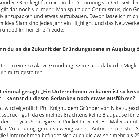
ondere Reiz liegt für mich in der Stimmung vor Ort. Seit d
r gilt das noch viel mehr. Man spürt den Optimismus, den G
tiv anzupacken und etwas aufzubauen. Davon lasse ich mich
m Idea Slam sind jedes Jahr ein Highlight und das Netzwerk
ründet! immer eine Freude.
nn du an die Zukunft der Gründungsszene in Augsburg 
terhin eine so aktive Gründungsszene und dabei die Möglich
n mitzugestalten.
st einmal gesagt:
„Ein Unternehmen zu bauen ist so kreat
“
– kannst du diesen Gedanken noch etwas ausführen?
at wird eigentlich Phil Knight, dem Gründer von Nike zuges
usspruch gut, da es meines Erachtens keine Blaupause für e
der Copycat-Strategie von Rocket Internet. Ein Maler kennt
k in Vollendung, genauso wenig wie ein Autor beim ersten S
gile Unternehmen befindet sich auch die awi seit mehr als 