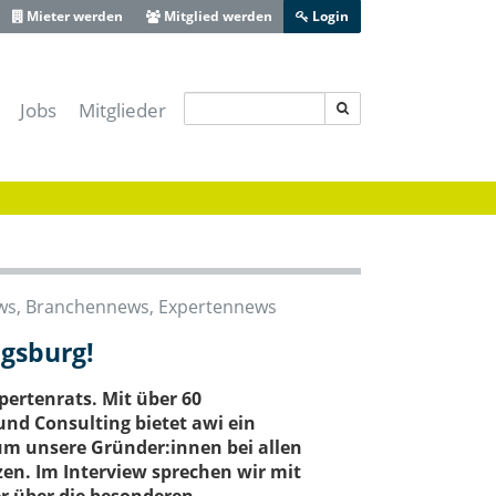
Mieter werden
Mitglied werden
Login
Jobs
Mitglieder
s IT-Sicherheitscluster e.V.
-Lotse Schwaben
ferenz Augsburg
 Zentrum Schwaben
ive Bayerisch-Schwaben
ws
,
Branchennews
,
Expertennews
heit Schwaben
ugsburg!
Augsburg
xpertenrats. Mit über 60
nd Consulting bietet awi ein
um unsere Gründer:innen bei allen
en. Im Interview sprechen wir mit