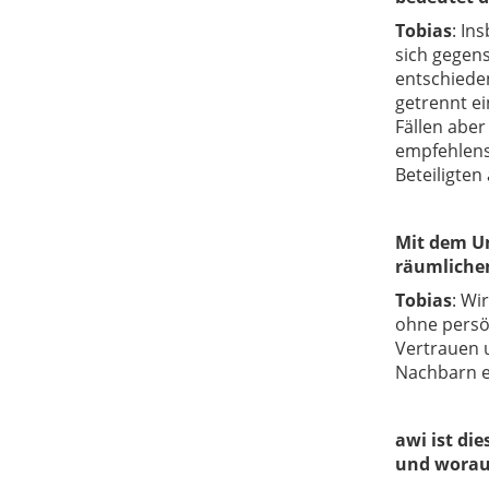
Tobias
:
Ins
sich gegens
entschieden
getrennt ei
Fällen aber
empfehlens
Beteiligten
Mit dem Un
räumliche
Tobias
:
Wir
ohne persön
Vertrauen 
Nachbarn ei
awi ist di
und worauf