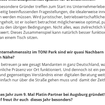
besondere Gründer treffen zum Start ins Unternehmerleben
eitig beeinflussenden Fragestellungen, die idealerweise in
 werden müssen. Wird juristischer, betriebswirtschaftlicher,
ngeholt, ist er isoliert betrachtet möglicherweise optimal, p
 zu den übrigen Bedingungen. Nicht alles, was zivilrechtlich l
wert. Dieses Zusammenspiel kann natürlich besser funktion
 an einem Tisch sitzen.
ternehmenssitz im TONI Park sind wir quasi Nachbarn –
n Nähe?
 betreuen ja wie gesagt Mandanten in ganz Deutschland, wa
liche Präsenz vor Ort funktioniert. Und dennoch ist ein per
und gegenseitiges Verständnis einer digitalen Beratung wei
nfach nur über die Straße gehen muss und damit der Zeitfak
eses Jahr zum 9. Mal Platin-Partner bei
Augsburg gründet!
 freut ihr euch dieses Jahr besonders?