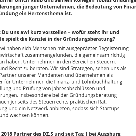
ührer Ulrich Raab und seinem Kollegen Tobias Gnädinge
derungen junger Unternehmen, die Bedeutung von Fin
ündung ein Herzensthema ist.
t Du uns awi kurz vorstellen – wofür steht ihr und
le spielt die Kanzlei in der Gründungsberatung?
awi haben sich Menschen mit ausgeprägter Begeisterung
bswirtschaft zusammengefunden, die gemeinsam richtig
an haben, Unternehmen in den Bereichen Steuern,
und Recht zu beraten. Wir sind Strategen, sehen uns als
Partner unserer Mandanten und übernehmen als
ter für Unternehmen die Finanz- und Lohnbuchhaltung
ellung und Prüfung von Jahresabschlüssen und
ärungen. Insbesondere bei der Gründungsberatung
auch jenseits des Steuerrechts praktischen Rat,
ung und ein Netzwerk anbieten, sodass sich Startups
 und wachsen können.
t 2018 Partner des DZ.S und seit Tag 1 bei
Augsburg