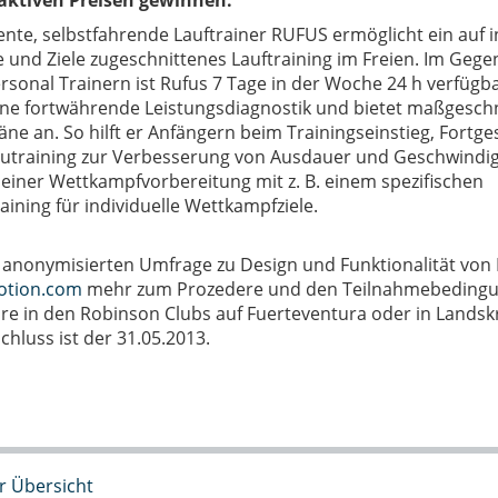
raktiven Preisen gewinnen.
gente, selbstfahrende Lauftrainer RUFUS ermöglicht ein auf i
 und Ziele zugeschnittenes Lauftraining im Freien. Im Gege
sonal Trainern ist Rufus 7 Tage in der Woche 24 h verfügba
eine fortwährende Leistungsdiagnostik und bietet maßgesch
äne an. So hilft er Anfängern beim Trainingseinstieg, Fortg
utraining zur Verbesserung von Ausdauer und Geschwindig
i einer Wettkampfvorbereitung mit z. B. einem spezifischen
ining für individuelle Wettkampfziele.
 anonymisierten Umfrage zu Design und Funktionalität von 
tion.com
mehr zum Prozedere und den Teilnahmebedingun
e in den Robinson Clubs auf Fuerteventura oder in Landskron
hluss ist der 31.05.2013.
r Übersicht