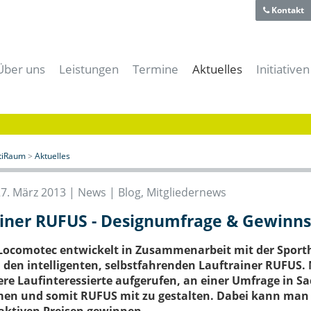
Kontakt
Über uns
Leistungen
Termine
Aktuelles
Initiativen
Team
Für Gründer
Alle Termine
Alle News
aiti-Park
Historie
Für Unternehmer
aitiRaum Termine
News | Blog
Bayerische
Technologie- und Gründerzentrum
Für Forschung & Lehre
Mitglieder Termine
Gründernews
eBusiness
Verein
Für Anwender
Archiv
Mitgliedernews
Cloud-Kon
itiRaum
>
Aktuelles
Förderer und Partner
Für Studenten & Absolventen
Branchennews
Digitales
Presse- und Mediacenter
Für Experten
Expertennews
IT-Offens
27. März 2013 |
News | Blog
,
Mitgliedernews
Für die öffentliche Hand
IT-Sicher
iner RUFUS - Designumfrage & Gewinns
Meeting- & Eventräume mieten
Start-Up 
Coworking Space
Locomotec entwickelt in Zusammenarbeit mit der Sport
den intelligenten, selbstfahrenden Lauftrainer RUFUS. 
re Laufinteressierte aufgerufen, an einer Umfrage in S
men und somit RUFUS mit zu gestalten. Dabei kann man