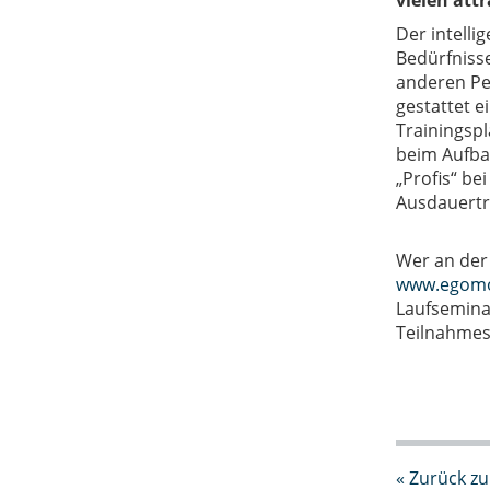
vielen att
Der intelli
Bedürfnisse
anderen Per
gestattet 
Trainingspl
beim Aufba
„Profis“ be
Ausdauertra
Wer an der
www.egomo
Laufseminar
Teilnahmesc
« Zurück zu