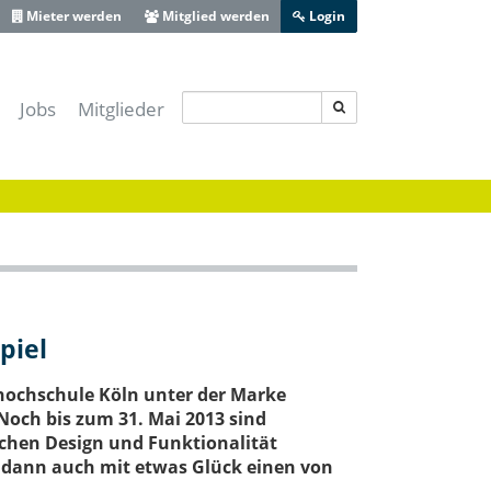
Mieter werden
Mitglied werden
Login
Jobs
Mitglieder
s IT-Sicherheitscluster e.V.
-Lotse Schwaben
ferenz Augsburg
 Zentrum Schwaben
ive Bayerisch-Schwaben
heit Schwaben
piel
Augsburg
hochschule Köln unter der Marke
Noch bis zum 31. Mai 2013 sind
achen Design und Funktionalität
 dann auch mit etwas Glück einen von