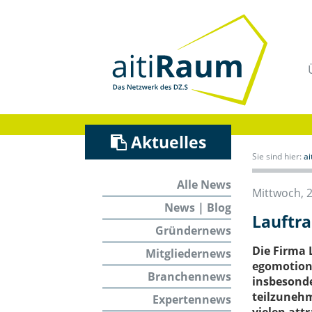
Navigation
überspringen
/
Zum
Inhalt
Aktuelles
Sie sind hier:
a
Alle News
Mittwoch, 
News | Blog
Lauftra
Gründernews
Die Firma 
Mitgliedernews
egomotion 
Branchennews
insbesonde
teilzuneh
Expertennews