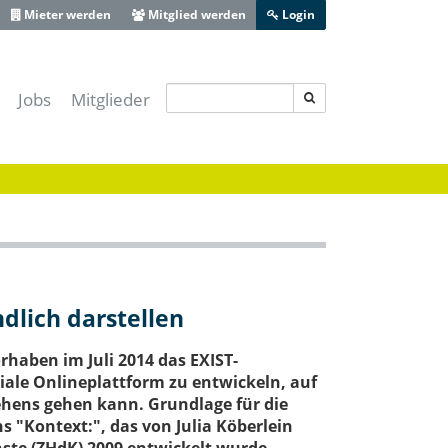
Mieter werden
Mitglied werden
Login
Jobs
Mitglieder
s IT-Sicherheitscluster e.V.
-Lotse Schwaben
ferenz Augsburg
 Zentrum Schwaben
ive Bayerisch-Schwaben
heit Schwaben
dlich darstellen
Augsburg
haben im Juli 2014 das EXIST-
iale Onlineplattform zu entwickeln, auf
hens gehen kann. Grundlage für die
 "Kontext:", das von Julia Köberlein