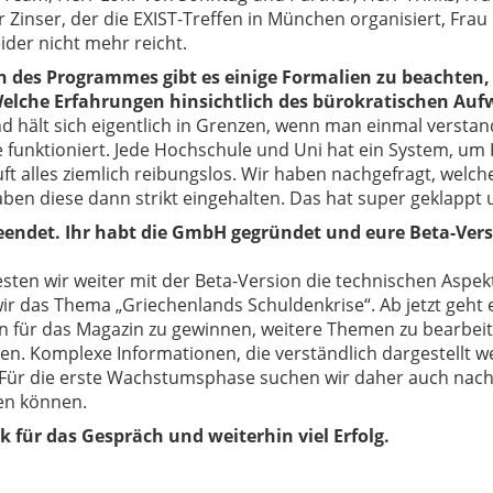
r Zinser, der die EXIST-Treffen in München organisiert, Frau 
eider nicht mehr reicht.
des Programmes gibt es einige Formalien zu beachten, 
elche Erfahrungen hinsichtlich des bürokratischen Au
 hält sich eigentlich in Grenzen, wenn man einmal verstand
 funktioniert. Jede Hochschule und Uni hat ein System, um
ft alles ziemlich reibungslos. Wir haben nachgefragt, welc
ben diese dann strikt eingehalten. Das hat super geklappt u
beendet. Ihr habt die GmbH gegründet und eure Beta-Versi
sten wir weiter mit der Beta-Version die technischen Aspek
ir das Thema „Griechenlands Schuldenkrise“. Ab jetzt geht e
 für das Magazin zu gewinnen, weitere Themen zu bearbeite
en. Komplexe Informationen, die verständlich dargestellt we
Für die erste Wachstumsphase suchen wir daher auch nach e
en können.
k für das Gespräch und weiterhin viel Erfolg.