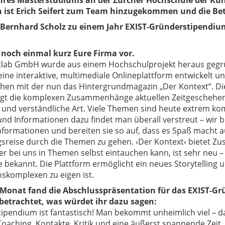
res Masterstudiums an der Zürcher Hochschule der Kün
 ist Erich Seifert zum Team hinzugekommen und die Beta
 Bernhard Scholz zu einem Jahr EXIST-Gründerstipendiu
lt noch einmal kurz Eure Firma vor.
tlab GmbH wurde aus einem Hochschulprojekt heraus gegr
ine interaktive, multimediale Onlineplattform entwickelt u
ichen mit der nun das Hintergrundmagazin „Der Kontext“. Di
igt die komplexen Zusammenhänge aktuellen Zeitgeschehen
und verständliche Art. Viele Themen sind heute extrem kom
nd Informationen dazu findet man überall verstreut – wir 
nformationen und bereiten sie so auf, dass es Spaß macht a
sreise durch die Themen zu gehen. ›Der Kontext‹ bietet Z
er bei uns in Themen selbst eintauchen kann, ist sehr neu 
 bekannt. Die Plattform ermöglicht ein neues Storytelling un
skomplexen zu eigen ist.
Monat fand die Abschlusspräsentation für das EXIST-Gr
 betrachtet, was würdet ihr dazu sagen:
tipendium ist fantastisch! Man bekommt unheimlich viel – d
oaching, Kontakte, Kritik und eine äußerst spannende Zeit. S