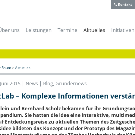
Kontakt
Über uns
Leistungen
Termine
Aktuelles
Initiativen
Team
Für Gründer
Alle Termine
Alle News
aiti-Park
Historie
Für Unternehmer
aitiRaum Termine
News | Blog
Bayerische
Technologie- und Gründerzentrum
Für Forschung & Lehre
Mitglieder Termine
Gründernews
eBusiness
Verein
Für Anwender
Archiv
Mitgliedernews
Cloud-Kon
itiRaum
>
Aktuelles
Förderer und Partner
Für Studenten & Absolventen
Branchennews
Digitales
Presse- und Mediacenter
Für Experten
Expertennews
IT-Offens
 Juni 2015 |
News | Blog
,
Gründernews
Für die öffentliche Hand
IT-Sicher
Lab – Komplexe Informationen verstän
Meeting- & Eventräume mieten
Start-Up 
Coworking Space
rlein und Bernhard Scholz bekamen für ihr Gründungsvor
pendium. Sie hatten die Idee eine interaktive, multimed
f Entdeckungsreise zu aktuellen Themen des Zeitgesche
dee bildeten das Konzept und der Prototyp des Magazins