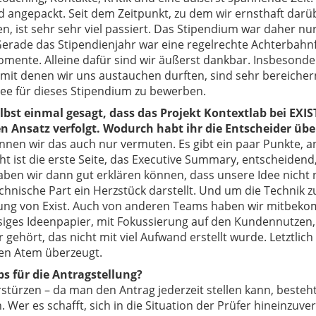
d angepackt. Seit dem Zeitpunkt, zu dem wir ernsthaft dar
en, ist sehr sehr viel passiert. Das Stipendium war daher nur
Gerade das Stipendienjahr war eine regelrechte Achterbahnf
mente. Alleine dafür sind wir äußerst dankbar. Insbesonder
mit denen wir uns austauchen durften, sind sehr bereicher
dee für dieses Stipendium zu bewerben.
lbst einmal gesagt, dass das Projekt Kontextlab bei EXIST
n Ansatz verfolgt. Wodurch habt ihr die Entscheider übe
önnen wir das auch nur vermuten. Es gibt ein paar Punkte, 
ht ist die erste Seite, das Executive Summary, entscheide
ben wir dann gut erklären können, dass unsere Idee nicht 
chnische Part ein Herzstück darstellt. Und um die Technik 
ung von Exist. Auch von anderen Teams haben wir mitbekomm
iges Ideenpapier, mit Fokussierung auf den Kundennutzen, 
 gehört, das nicht mit viel Aufwand erstellt wurde. Letztli
en Atem überzeugt.
ps für die Antragstellung?
stürzen – da man den Antrag jederzeit stellen kann, besteh
. Wer es schafft, sich in die Situation der Prüfer hineinzuv