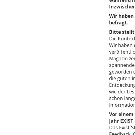
während ih
Inzwischen
Wir haben
befragt.
Bitte stel
Die Kontex
Wir haben e
veröffentl
Magazin ze
spannende 
geworden u
die guten I
Entdeckung
wie der Les
schon lange
Information
Vor einem 
Jahr EXIST
Das Exist-S
Feedback, C