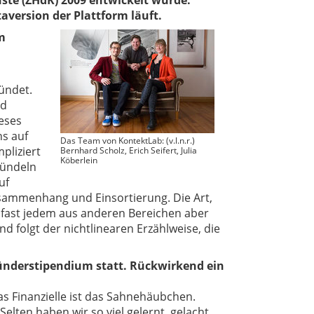
ste (ZHdK) 2009 entwickelt wurde.
version der Plattform läuft.
m
ündet.
nd
eses
s auf
Das Team von KontektLab: (v.l.n.r.)
pliziert
Bernhard Scholz, Erich Seifert, Julia
Köberlein
bündeln
uf
usammenhang und Einsortierung. Die Art,
– fast jedem aus anderen Bereichen aber
d folgt der nichtlinearen Erzählweise, die
ünderstipendium statt. Rückwirkend ein
as Finanzielle ist das Sahnehäubchen.
elten haben wir so viel gelernt, gelacht,