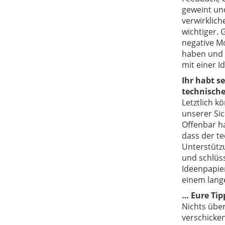
geweint un
verwirklich
wichtiger. 
negative Mo
haben und 
mit einer I
Ihr habt se
technische
Letztlich k
unserer Sic
Offenbar ha
dass der te
Unterstütz
und schlüss
Ideenpapier
einem lang
… Eure Tip
Nichts über
verschicken