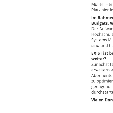
Müller, Her
Platz hier l
Im Rahmen 
Budgets. W
Der Aufwand
Hochschule
Systems läu
sind und ha
EXIST ist 
weiter?
Zunächst te
erweitern w
Abonnenten
zu optimier
genügend. 
durchstart
Vielen Dan