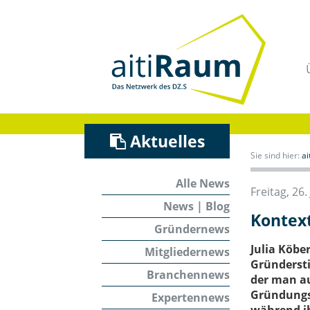
Navigation
überspringen
/
Zum
Inhalt
Aktuelles
Sie sind hier:
a
Alle News
Freitag, 26.
News | Blog
Kontext
Gründernews
Julia Köbe
Mitgliedernews
Gründersti
Branchennews
der man au
Gründungsi
Expertennews