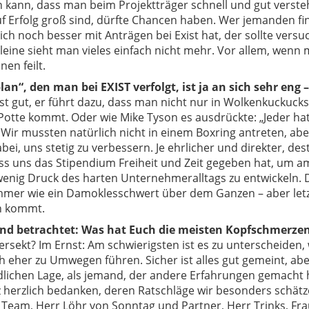
 kann, dass man beim Projektträger schnell und gut verste
f Erfolg groß sind, dürfte Chancen haben. Wer jemanden fi
ich noch besser mit Anträgen bei Exist hat, der sollte ver
lleine sieht man vieles einfach nicht mehr. Vor allem, wen
nen feilt.
lan“, den man bei EXIST verfolgt, ist ja an sich sehr en
st gut, er führt dazu, dass man nicht nur in Wolkenkuckuck
 Potte kommt. Oder wie Mike Tyson es ausdrückte: „Jeder hat 
ir mussten natürlich nicht in einem Boxring antreten, aber 
bei, uns stetig zu verbessern. Je ehrlicher und direkter, 
ass uns das Stipendium Freiheit und Zeit gegeben hat, um
wenig Druck des harten Unternehmeralltags zu entwickeln.
mmer wie ein Damoklesschwert über dem Ganzen – aber letztl
h kommt.
d betrachtet: Was hat Euch die meisten Kopfschmerzen 
ersekt? Im Ernst: Am schwierigsten ist es zu unterscheiden
 eher zu Umwegen führen. Sicher ist alles gut gemeint, abe
lichen Lage, als jemand, der andere Erfahrungen gemacht hat
 herzlich bedanken, deren Ratschläge wir besonders schätz
 Team, Herr Löhr von Sonntag und Partner, Herr Trinks, Fr