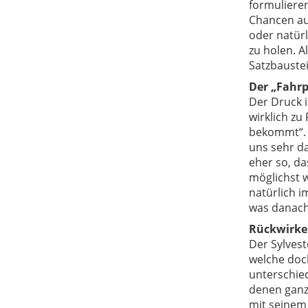
formulieren
Chancen au
oder natürl
zu holen. A
Satzbaustei
Der „Fahrp
Der Druck i
wirklich zu
bekommt“. W
uns sehr da
eher so, d
möglichst 
natürlich i
was danac
Rückwirken
Der Sylvest
welche doch
unterschied
denen ganz
mit seinem