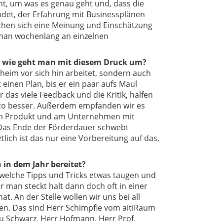
ht, um was es genau geht und, dass die
ndet, der Erfahrung mit Businessplänen
suchen sich eine Meinung und Einschätzung
n man wochenlang an einzelnen
g – wie geht man mit diesem Druck um?
sheim vor sich hin arbeitet, sondern auch
einen Plan, bis er ein paar aufs Maul
das viele Feedback und die Kritik, halfen
desto besser. Außerdem empfanden wir es
 am Produkt und am Unternehmen mit
 Das Ende der Förderdauer schwebt
ich ist das nur eine Vorbereitung auf das,
in dem Jahr bereitet?
, welche Tipps und Tricks etwas taugen und
r man steckt halt dann doch oft in einer
. An der Stelle wollen wir uns bei all
en. Das sind Herr Schimpfle vom aitiRaum
au Schwarz, Herr Hofmann, Herr Prof.