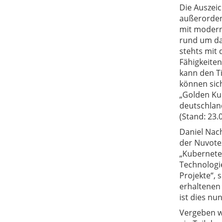
Die Auszeic
außerorden
mit modern
rund um da
stehts mit 
Fähigkeiten
kann den Ti
können sic
„Golden Ku
deutschland
(Stand: 23.
Daniel Nac
der Nuvote
„Kubernete
Technologi
Projekte“, 
erhaltenen 
ist dies nu
Vergeben w