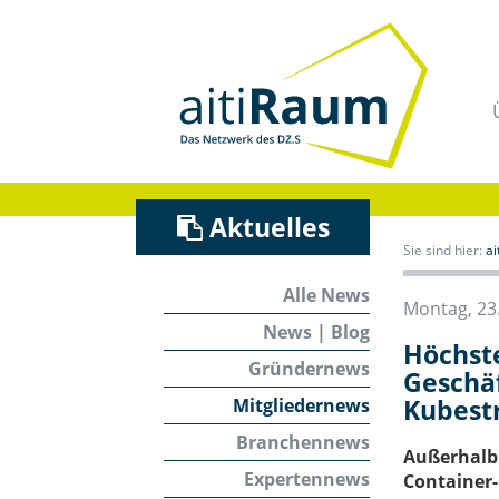
Navigation
überspringen
/
Zum
Inhalt
Aktuelles
Sie sind hier:
a
Alle News
Montag, 23.
News | Blog
Höchst
Gründernews
Geschäf
Kubest
Mitgliedernews
Branchennews
Außerhalb d
Expertennews
Container-