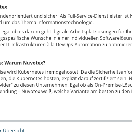
tex
kundenorientiert und sicher: Als Full-Service-Dienstleister is
d um das Thema Informationstechnologie.
s egal ob es darum geht digitale Arbeitsplatzlösungen für I
sspezifische Wünsche in einer individuellen Softwarelösung
iler IT-Infrastrukturen à la DevOps-Automation zu optimiere
s: Warum Nuvotex?
ise wird Kubernetes fremdgehostet. Da die Sicherheitsanf
, die Kubernetes hosten, explizit darauf zertifiziert sein. 
vider“ zu diesen Unternehmen. Egal ob als On-Premise-Lösun
endung – Nuvotex weiß, welche Variante am besten zu den
r Übersicht