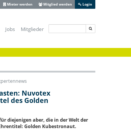
Mieter werden
Mitglied werden
Login
Jobs
Mitglieder
s IT-Sicherheitscluster e.V.
-Lotse Schwaben
ferenz Augsburg
 Zentrum Schwaben
ive Bayerisch-Schwaben
xpertennews
heit Schwaben
asten: Nuvotex
Augsburg
tel des Golden
ür diejenigen aber, die in der Welt der
Ehrentitel: Golden Kubestronaut.