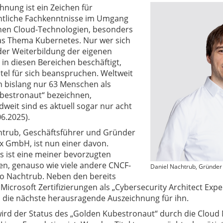
hnung ist ein Zeichen für
tliche Fachkenntnisse im Umgang
en Cloud-Technologien, besonders
s Thema Kubernetes. Nur wer sich
der Weiterbildung der eigenen
 in diesen Bereichen beschäftigt,
tel für sich beanspruchen. Weltweit
h bislang nur 63 Menschen als
bestronaut“ bezeichnen,
weit sind es aktuell sogar nur acht
06.2025).
htrub, Geschäftsführer und Gründer
x GmbH, ist nun einer davon.
s ist eine meiner bevorzugten
en, genauso wie viele andere CNCF-
Daniel Nachtrub, Gründe
so Nachtrub. Neben den bereits
Microsoft Zertifizierungen als „Cybersecurity Architect Expe
n die nächste herausragende Auszeichnung für ihn.
ird der Status des „Golden Kubestronaut“ durch die Cloud 