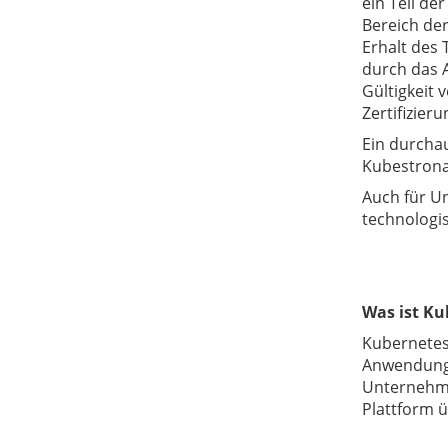
ein Teil de
Bereich de
Erhalt des 
durch das A
Gültigkeit 
Zertifizier
Ein durcha
Kubestrona
Auch für Un
technologi
Was ist Ku
Kubernetes 
Anwendunge
Unternehme
Plattform 