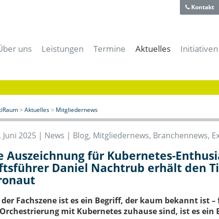
Kontakt
Über uns
Leistungen
Termine
Aktuelles
Initiativen
Team
Für Gründer
Alle Termine
Alle News
aiti-Park
Historie
Für Unternehmer
aitiRaum Termine
News | Blog
Bayerische
Technologie- und Gründerzentrum
Für Forschung & Lehre
Mitglieder Termine
Gründernews
eBusiness
Verein
Für Anwender
Archiv
Mitgliedernews
Cloud-Kon
itiRaum
>
Aktuelles
>
Mitgliedernews
Förderer und Partner
Für Studenten & Absolventen
Branchennews
Digitales
Presse- und Mediacenter
Für Experten
Expertennews
IT-Offens
 Juni 2025 |
News | Blog
,
Mitgliedernews
,
Branchennews
,
E
Für die öffentliche Hand
IT-Sicher
e Auszeichnung für Kubernetes-Enthusi
Meeting- & Eventräume mieten
Start-Up 
tsführer Daniel Nachtrub erhält den Ti
Coworking Space
ronaut
er Fachszene ist es ein Begriff, der kaum bekannt ist – f
Orchestrierung mit Kubernetes zuhause sind, ist es ein 