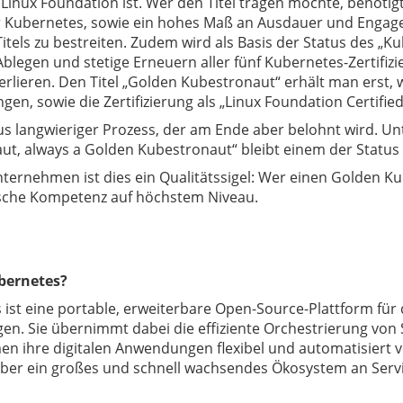
r Linux Foundation ist. Wer den Titel tragen möchte, benötig
r Kubernetes, sowie ein hohes Maß an Ausdauer und Enga
Titels zu bestreiten. Zudem wird als Basis der Status des „
blegen und stetige Erneuern aller fünf Kubernetes-Zertifizie
verlieren. Den Titel „Golden Kubestronaut“ erhält man erst,
ungen, sowie die Zertifizierung als „Linux Foundation Certifi
us langwieriger Prozess, der am Ende aber belohnt wird. U
ut, always a Golden Kubestronaut“
bleibt einem der Status 
ternehmen ist dies ein Qualitätssigel: Wer einen Golden Ku
sche Kompetenz auf höchstem Niveau.
bernetes?
ist eine portable, erweiterbare Open-Source-Plattform für 
n. Sie übernimmt dabei die effiziente Orchestrierung vo
n ihre digitalen Anwendungen flexibel und automatisiert v
über ein großes und schnell wachsendes Ökosystem an Servi