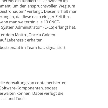
t bereits ein fundiertes Fachwissen im
gement, um den anspruchsvollen Weg zum
Kubestronauten“ verlangt. Diesen erhält man
rungen, da diese nach einiger Zeit ihre
 wenn man weiterhin alle 13 CNCF-
ed System Administrator“ (LFCS) erlangt hat.
nter dem Motto „
Once a Golden
auf Lebenszeit erhalten.
bestronaut im Team hat, signalisiert
die Verwaltung von containerisierten
n Software-Komponenten, sodass
erwalten können. Dabei verfügt die
ces und Tools.