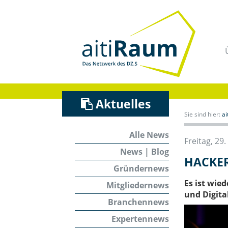
Navigation
überspringen
/
Zum
Inhalt
Aktuelles
Sie sind hier:
a
Alle News
Freitag, 29
News | Blog
HACKERK
Gründernews
Es ist wie
Mitgliedernews
und Digita
Branchennews
Expertennews