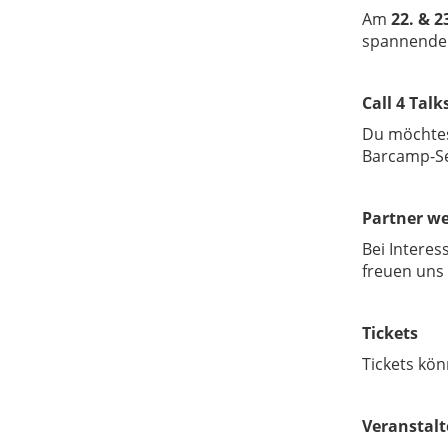
Am
22. & 2
spannender
Call 4 Tal
Du möchtest
Barcamp-Se
Partner w
Bei Interes
freuen uns 
Tickets
Tickets kö
Veranstalt