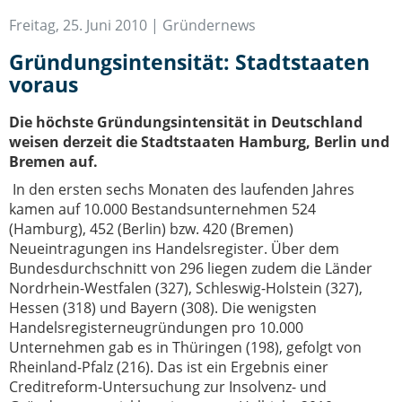
IT-Sicherheit Schwaben
Freitag, 25. Juni 2010 |
Gründernews
Start-Up Augsburg
Gründungsintensität: Stadtstaaten
voraus
Die höchste Gründungsintensität in Deutschland
weisen derzeit die Stadtstaaten Hamburg, Berlin und
Bremen auf.
In den ersten sechs Monaten des laufenden Jahres
kamen auf 10.000 Bestandsunternehmen 524
(Hamburg), 452 (Berlin) bzw. 420 (Bremen)
Neueintragungen ins Handelsregister. Über dem
Bundesdurchschnitt von 296 liegen zudem die Länder
Nordrhein-Westfalen (327), Schleswig-Holstein (327),
Hessen (318) und Bayern (308). Die wenigsten
Handelsregisterneugründungen pro 10.000
Unternehmen gab es in Thüringen (198), gefolgt von
Rheinland-Pfalz (216). Das ist ein Ergebnis einer
Creditreform-Untersuchung zur Insolvenz- und