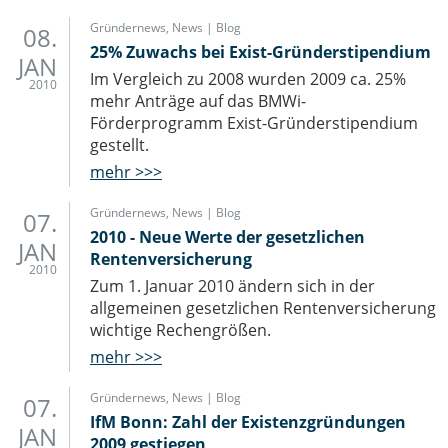
IT-Sicherheit Schwaben
Start-Up Augsburg
Gründernews
,
News | Blog
08.
25% Zuwachs bei Exist-Gründerstipendium
JAN
Im Vergleich zu 2008 wurden 2009 ca. 25%
2010
mehr Anträge auf das BMWi-
Förderprogramm Exist-Gründerstipendium
gestellt.
mehr >>>
Gründernews
,
News | Blog
07.
2010 - Neue Werte der gesetzlichen
JAN
Rentenversicherung
2010
Zum 1. Januar 2010 ändern sich in der
allgemeinen gesetzlichen Rentenversicherung
wichtige Rechengrößen.
mehr >>>
Gründernews
,
News | Blog
07.
IfM Bonn: Zahl der Existenzgründungen
JAN
2009 gestiegen