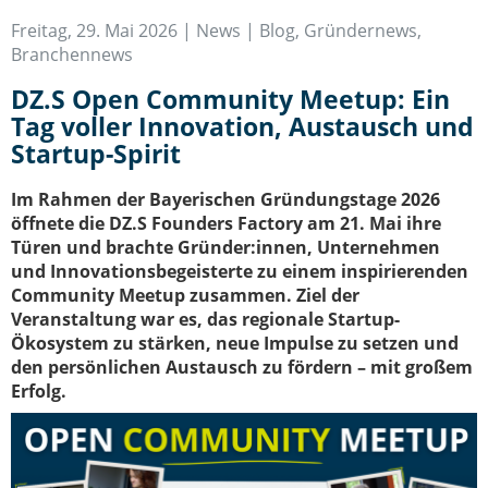
IT-Sicherheit Schwaben
Freitag, 29. Mai 2026 |
News | Blog
,
Gründernews
,
Start-Up Augsburg
Branchennews
DZ.S Open Community Meetup: Ein
Tag voller Innovation, Austausch und
Startup-Spirit
Im Rahmen der Bayerischen Gründungstage 2026
öffnete die DZ.S Founders Factory am 21. Mai ihre
Türen und brachte Gründer:innen, Unternehmen
und Innovationsbegeisterte zu einem inspirierenden
Community Meetup zusammen. Ziel der
Veranstaltung war es, das regionale Startup-
Ökosystem zu stärken, neue Impulse zu setzen und
den persönlichen Austausch zu fördern – mit großem
Erfolg.