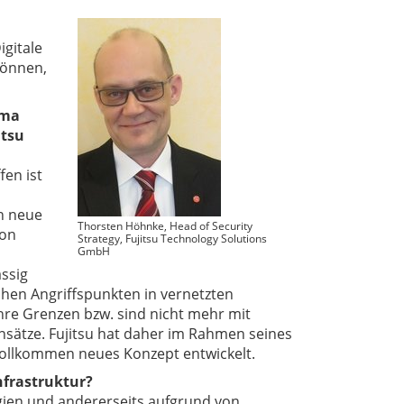
gitale
können,
ema
itsu
fen ist
n neue
Thorsten Höhnke, Head of Security
von
Strategy, Fujitsu Technology Solutions
GmbH
ssig
hen Angriffspunkten in vernetzten
hre Grenzen bzw. sind nicht mehr mit
nsätze. Fujitsu hat daher im Rahmen seines
vollkommen neues Konzept entwickelt.
Infrastruktur?
ogien und andererseits aufgrund von