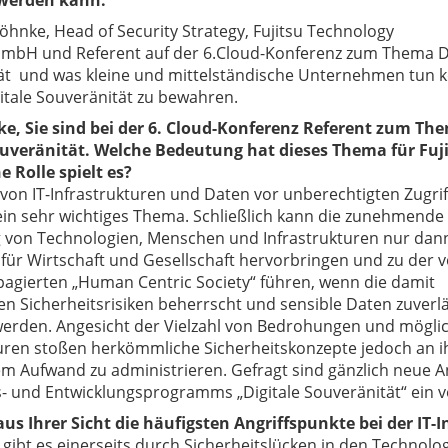
 werden kann.
hnke, Head of Security Strategy, Fujitsu Technology
GmbH und Referent auf der 6.Cloud-Konferenz zum Thema Di
ät und was kleine und mittelständische Unternehmen tun 
itale Souveränität zu bewahren.
e, Sie sind bei der 6. Cloud-Konferenz Referent zum Th
ouveränität. Welche Bedeutung hat dieses Thema für Fuj
 Rolle spielt es?
von IT-Infrastrukturen und Daten vor unberechtigten Zugrif
 ein sehr wichtiges Thema. Schließlich kann die zunehmende
 von Technologien, Menschen und Infrastrukturen nur dan
für Wirtschaft und Gesellschaft hervorbringen und zu der 
pagierten „Human Centric Society“ führen, wenn die damit
n Sicherheitsrisiken beherrscht und sensible Daten zuverlä
werden. Angesicht der Vielzahl von Bedrohungen und möglic
turen stoßen herkömmliche Sicherheitskonzepte jedoch an i
m Aufwand zu administrieren. Gefragt sind gänzlich neue A
- und Entwicklungsprogramms „Digitale Souveränität“ ein 
aus Ihrer Sicht die häufigsten Angriffspunkte bei der IT-
e gibt es einerseits durch Sicherheitslücken in den Technol