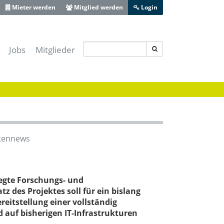
Mieter werden
Mitglied werden
Login
Jobs
Mitglieder
s IT-Sicherheitscluster e.V.
-Lotse Schwaben
ferenz Augsburg
 Zentrum Schwaben
ive Bayerisch-Schwaben
tennews
heit Schwaben
Augsburg
legte Forschungs- und
 des Projektes soll für ein bislang
ereitstellung einer vollständig
uf bisherigen IT-Infrastrukturen