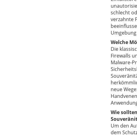
unautorisie
schlecht o
verzahnte 
beeinflusse
Umgebung e
Welche Mög
Die klassi
Firewalls u
Malware-Pr
Sicherheits
Souveränitä
herkömmlic
neue Wege:
Handvenenmu
Anwendunge
Wie sollte
Souveräni
Um den Aufw
dem Schutzb