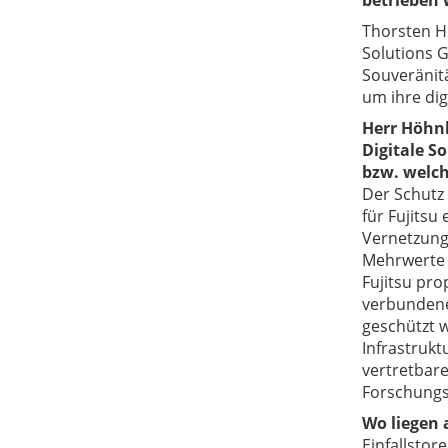
betrieben
Thorsten Hö
Solutions 
Souveränit
um ihre dig
Herr Höhnk
Digitale S
bzw. welche
Der Schutz 
für Fujitsu
Vernetzung
Mehrwerte 
Fujitsu pro
verbundene
geschützt 
Infrastruk
vertretbare
Forschungs
Wo liegen 
Einfallstor