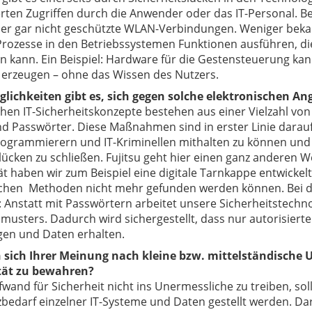
rten Zugriffen durch die Anwender oder das IT-Personal. Bek
der gar nicht geschützte WLAN-Verbindungen. Weniger bekan
Prozesse in den Betriebssystemen Funktionen ausführen, d
n kann. Ein Beispiel: Hardware für die Gestensteuerung kan
rzeugen – ohne das Wissen des Nutzers.
lichkeiten gibt es, sich gegen solche elektronischen Ang
schen IT-Sicherheitskonzepte bestehen aus einer Vielzahl v
nd Passwörter. Diese Maßnahmen sind in erster Linie darau
ogrammierern und IT-Kriminellen mithalten zu können und n
lücken zu schließen. Fujitsu geht hier einen ganz anderen 
t haben wir zum Beispiel eine digitale Tarnkappe entwickelt
hen Methoden nicht mehr gefunden werden können. Bei der
 Anstatt mit Passwörtern arbeitet unsere Sicherheitstechn
sters. Dadurch wird sichergestellt, dass nur autorisierte 
n und Daten erhalten.
n sich Ihrer Meinung nach kleine bzw. mittelständische 
tät zu bewahren?
and für Sicherheit nicht ins Unermessliche zu treiben, so
edarf einzelner IT-Systeme und Daten gestellt werden. Dar