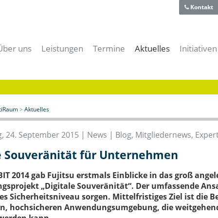
Kontakt
Über uns
Leistungen
Termine
Aktuelles
Initiativen
Team
Für Gründer
Alle Termine
Alle News
aiti-Park
Historie
Für Unternehmer
aitiRaum Termine
News | Blog
Bayerische
Technologie- und Gründerzentrum
Für Forschung & Lehre
Mitglieder Termine
Gründernews
eBusiness
Verein
Für Anwender
Archiv
Mitgliedernews
Cloud-Kon
itiRaum
>
Aktuelles
Förderer und Partner
Für Studenten & Absolventen
Branchennews
Digitales
Presse- und Mediacenter
Für Experten
Expertennews
IT-Offens
, 24. September 2015 |
News | Blog
,
Mitgliedernews
,
Exper
Für die öffentliche Hand
IT-Sicher
e Souveränität für Unternehmen
Meeting- & Eventräume mieten
Start-Up 
Coworking Space
BIT 2014 gab Fujitsu erstmals Einblicke in das groß ange
gsprojekt „Digitale Souveränität“. Der umfassende Ansatz
s Sicherheitsniveau sorgen. Mittelfristiges Ziel ist die B
en, hochsicheren Anwendungsumgebung, die weitgehend a