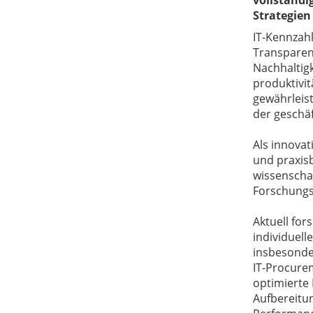
vollständi
Strategie
IT-Kennzah
Transparen
Nachhaltig
produktivi
gewährleist
der geschäf
Als innova
und praxisb
wissenschaf
Forschungs
Aktuell for
individuell
insbesonde
IT-Procurem
optimierte 
Aufbereitun