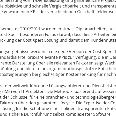
e Messung von IT-Dienstleistung und ganzheitliche Projekt
die objektive und schnelle Vergleichbarkeit und transparent
Die gewonnenen KPIs der verschiedenen Geschäftsfelder wer
semester 2010/2011 wurden erstmals Diplomarbeiten, auc
Cost Xpert besonderen Focus darauf, dass diese Arbeiten ei
icklung der Cost Xpert Lösung und damit dem Kundennutzen
ungsergebnisse werden in die neue Version der Cost Xpert T
ndardisierte, praxisrelevante KPIs zur Verfügung, die in D
arente Darstellung über alle relevanten Faktoren zeigt Wac
höpfung und bietet eine argumentationsgestützte Entscheid
ätssteigerungen bei gleichzeitiger Kostensenkung für nachh
ist der weltweit führende Lösungsanbieter und Dienstleister
 (IME) von IT Projekten. Die Methodik, basierend auf wisse
t der Schlüssel für eine branchen- und technologieübergreif
Faktoren über den gesamten Lifecycle. Die Expertise der Cost
e Lösung für die Schaffung einer soliden, transparenten En
und sichere Durchführung selbst komplexester Software.