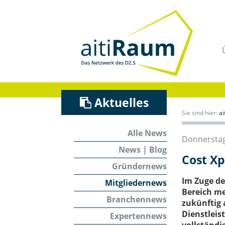
Navigation
überspringen
/
Zum
Inhalt
Aktuelles
Sie sind hier:
a
Alle News
Donnerstag
News | Blog
Cost Xp
Gründernews
Im Zuge de
Mitgliedernews
Bereich me
Branchennews
zukünftig 
Dienstleis
Expertennews