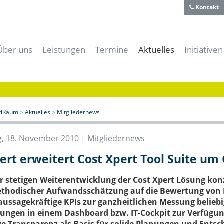
Kontakt
Über uns
Leistungen
Termine
Aktuelles
Initiativen
Team
Für Gründer
Alle Termine
Alle News
aiti-Park
Historie
Für Unternehmer
aitiRaum Termine
News | Blog
Bayerische
Technologie- und Gründerzentrum
Für Forschung & Lehre
Mitglieder Termine
Gründernews
eBusiness
Verein
Für Anwender
Archiv
Mitgliedernews
Cloud-Kon
itiRaum
>
Aktuelles
>
Mitgliedernews
Förderer und Partner
Für Studenten & Absolventen
Branchennews
Digitales
Presse- und Mediacenter
Für Experten
Expertennews
IT-Offens
, 18. November 2010 |
Mitgliedernews
Für die öffentliche Hand
IT-Sicher
ert erweitert Cost Xpert Tool Suite um
Meeting- & Eventräume mieten
Start-Up 
Coworking Space
r stetigen Weiterentwicklung der Cost Xpert Lösung kon
thodischer Aufwandsschätzung auf die Bewertung von IT-
aussagekräftige KPIs zur ganzheitlichen Messung beliebi
tungen in einem Dashboard bzw. IT-Cockpit zur Verfügun