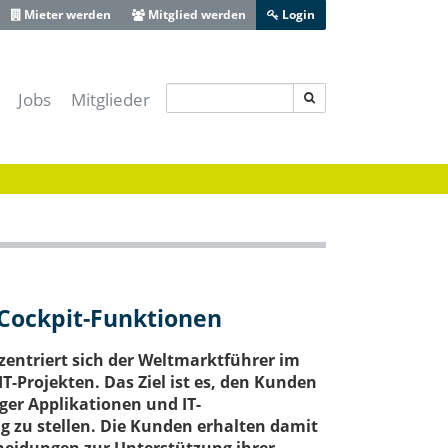
Mieter werden
Mitglied werden
Login
Jobs
Mitglieder
s IT-Sicherheitscluster e.V.
-Lotse Schwaben
ferenz Augsburg
 Zentrum Schwaben
ive Bayerisch-Schwaben
heit Schwaben
 Cockpit-Funktionen
Augsburg
zentriert sich der Weltmarktführer im
Projekten. Das Ziel ist es, den Kunden
ger Applikationen und IT-
g zu stellen. Die Kunden erhalten damit