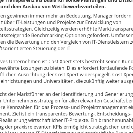
ge Transparenz als Basis für solide Planungen und Ents
n und dem Ausbau von Wettbewerbsvorteilen.
len gewinnen immer mehr an Bedeutung. Manager fordern de
z über IT-Leistungen und Projekte zur Entwicklung von
keitsstrategien. Gleichzeitig werden erhöhte Markttranspar
tätssteigernde Benchmarking-Optionen gefordert. Umfasse
en die Bewertung und den Vergleich von IT-Dienstleistern 
tsorientierten Steuerung der IT.
tives Unternehmen ist Cost Xpert stets bestrebt seinen Ku
ewährte Lösungen zu bieten. Dies erfordert fortlaufende Fo
tlichen Ausrichtung der Cost Xpert widerspiegelt. Cost Xpe
einrichtungen und Universitäten, die zukünftig weiter aus
scht der Marktführer an der Identifizierung und Generierun
er Unternehmensstrategien für alle relevanten Geschäftsbe
re Kennzahlen für das Prozess- und Projektmanagement ei
ent. Ziel ist ein transparentes Bewertung-, Entscheidungs
Realisierung wirtschaftlicher IT-Projekte. Ein branchenuna
g der praxisrelevanten KPIs ermöglicht strategischen und o