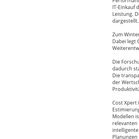
Performanc
IT-Einkauf 
Leistung. 
dargestellt.
Zum Winter
Dabei legt 
Weiterentw
Die Forsch
dadurch sta
Die transp
der Wertsc
Produktivit
Cost Xpert 
Estimierung
Modellen is
relevanten 
intelligent
Planungen 