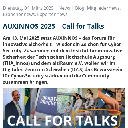
IT-Sicherheit Schwaben
Dienstag, 04. März 2025 |
News | Blog
,
Mitgliedernews
,
Start-Up Augsburg
Branchennews
,
Expertennews
AUXINNOS 2025 – Call for Talks
Am 13. Mai 2025 setzt AUXINNOS – das Forum für
innovative Sicherheit – wieder ein Zeichen für Cyber-
Security. Zusammen mit dem Institut für innovative
Sicherheit der Technischen Hochschule Augsburg
(THA_innos) und dem aitiRaum e.V. wollen wir im
Digitalen Zentrum Schwaben (DZ.S) das Bewusstsein
für Cyber-Security stärken und die Community
zusammen bringen.