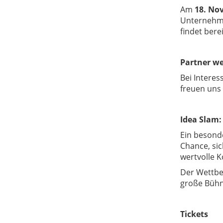
Am
18. No
Unternehmen
findet bere
Partner w
Bei Interes
freuen uns 
Idea Slam:
Ein besonde
Chance, sic
wertvolle K
Der Wettbew
große Bühn
Tickets