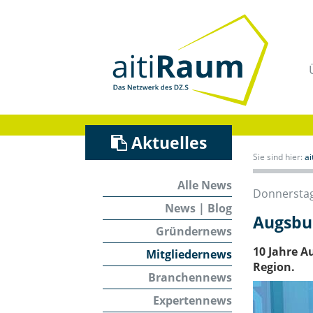
Navigation
überspringen
/
Zum
Inhalt
Aktuelles
Sie sind hier:
a
Alle News
Donnerstag,
News | Blog
Augsbur
Gründernews
10 Jahre A
Mitgliedernews
Region.
Branchennews
Expertennews