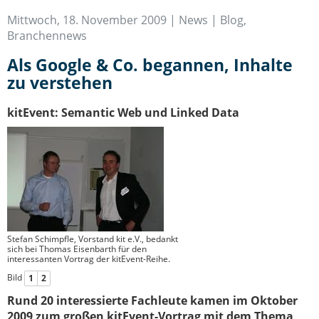
IT-Sicherheit Schwaben
Mittwoch, 18. November 2009 |
News | Blog
,
Start-Up Augsburg
Branchennews
Als Google & Co. begannen, Inhalte
zu verstehen
kitEvent: Semantic Web und Linked Data
Stefan Schimpfle, Vorstand kit e.V., bedankt
sich bei Thomas Eisenbarth für den
interessanten Vortrag der kitEvent-Reihe.
Bild
1
2
Rund 20 interessierte Fachleute kamen im Oktober
2009 zum großen kitEvent-Vortrag mit dem Thema