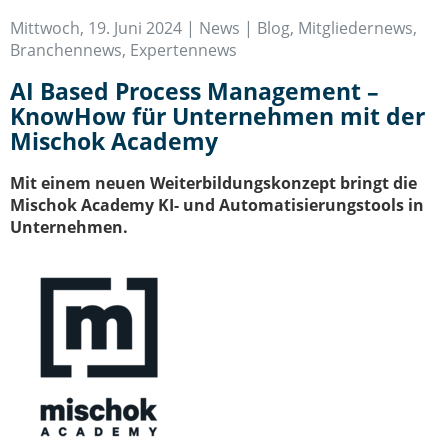
IT-Sicherheit Schwaben
Mittwoch, 19. Juni 2024 |
News | Blog
,
Mitgliedernews
,
Start-Up Augsburg
Branchennews
,
Expertennews
AI Based Process Management –
KnowHow für Unternehmen mit der
Mischok Academy
Mit einem neuen Weiterbildungskonzept bringt die
Mischok Academy KI- und Automatisierungstools in
Unternehmen.