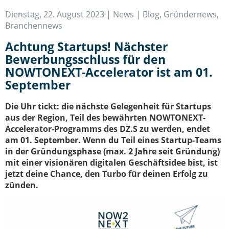
IT-Sicherheit Schwaben
Dienstag, 22. August 2023 |
News | Blog
,
Gründernews
,
Start-Up Augsburg
Branchennews
Achtung Startups! Nächster
Bewerbungsschluss für den
NOWTONEXT-Accelerator ist am 01.
September
Die Uhr tickt: die nächste Gelegenheit für Startups
aus der Region, Teil des bewährten NOWTONEXT-
Accelerator-Programms des DZ.S zu werden, endet
am 01. September. Wenn du Teil eines Startup-Teams
in der Gründungsphase (max. 2 Jahre seit Gründung)
mit einer visionären digitalen Geschäftsidee bist, ist
jetzt deine Chance, den Turbo für deinen Erfolg zu
zünden.