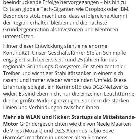
beeindruckende Erfolge hervorgegangen – bis hin zu
Exits an globale Tech-Giganten wie Dropbox oder IBM.
Besonders stolz macht uns, dass erfolgreiche Alumni
der Region erhalten bleiben und
die nächste
Gründergeneration
als Investoren und Mentoren
unterstützen.
Hinter dieser Entwicklung steht eine enorme
Kontinuität: Unser Geschäftsführer Stefan Schimpfle
engagiert sich bereits seit rund 25 Jahren für das
regionale Gründungs-Ökosystem. Er ist ein zentraler
Treiber und wichtiger Stabilitätsanker in einem sich
rasant und immer wieder wandelnden Umfeld. Diese
Erfahrung spiegelt ein Kernmotto des DGZ-Netzwerks
wider: Es sind eben nicht nur die einzelnen Leuchttürme,
die die größte Wirkung erzeugen, sondern die starken
Linien und Verbindungen zwischen ihnen.
Mehr als WLAN und Kicker: Startups als Mittelstands-
Motor
Gründergeschichten wie die von Neele Maarten
de Vries (Mozaik) und DZ.S-Alumnus Fabio Bove
(FarmAct) machten in unserer alten Siemens-