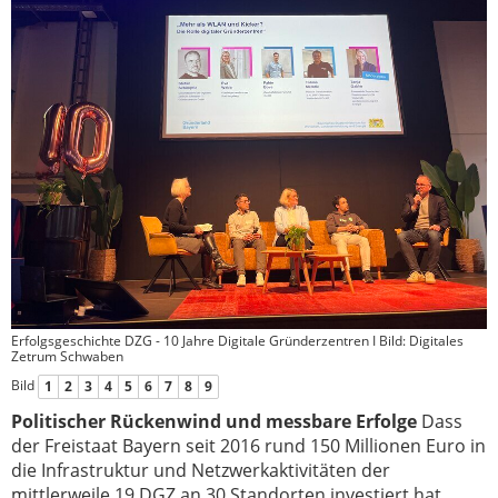
Erfolgsgeschichte DZG - 10 Jahre Digitale Gründerzentren I Bild: Digitales
Zetrum Schwaben
Bild
1
2
3
4
5
6
7
8
9
Politischer Rückenwind und messbare Erfolge
Dass
der Freistaat Bayern seit 2016 rund 150 Millionen Euro in
die Infrastruktur und Netzwerkaktivitäten der
mittlerweile 19 DGZ an 30 Standorten investiert hat,