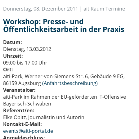
IT-Sicherheit Schwaben
Donnerstag, 08. Dezember 2011 |
aitiRaum Termine
Start-Up Augsburg
Workshop: Presse- und
Öffentlichkeitsarbeit in der Praxis
Datum:
Dienstag, 13.03.2012
Uhrzeit:
09:00 bis 17:00 Uhr
Ort:
aiti-Park, Werner-von-Siemens-Str. 6, Gebäude 9 EG,
86159 Augsburg
(Anfahrtsbeschreibung)
Veranstalter:
aiti-Park im Rahmen der EU-geförderten IT-Offensive
Bayerisch-Schwaben
Referent/en:
Elke Opitz, Journalistin und Autorin
Kontakt-E-Mail:
events@aiti-portal.de
Anmeldeschluss: