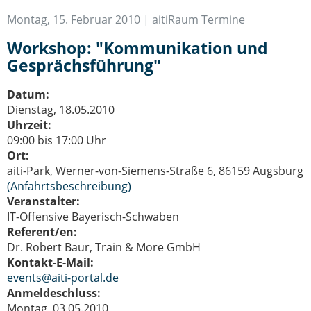
IT-Sicherheit Schwaben
Montag, 15. Februar 2010 |
aitiRaum Termine
Start-Up Augsburg
Workshop: "Kommunikation und
Gesprächsführung"
Datum:
Dienstag, 18.05.2010
Uhrzeit:
09:00 bis 17:00 Uhr
Ort:
aiti-Park, Werner-von-Siemens-Straße 6, 86159 Augsburg
(Anfahrtsbeschreibung)
Veranstalter:
IT-Offensive Bayerisch-Schwaben
Referent/en:
Dr. Robert Baur, Train & More GmbH
Kontakt-E-Mail:
events@aiti-portal.de
Anmeldeschluss:
Montag, 03.05.2010