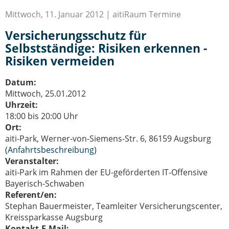
IT-Sicherheit Schwaben
Mittwoch, 11. Januar 2012 |
aitiRaum Termine
Start-Up Augsburg
Versicherungsschutz für
Selbstständige: Risiken erkennen -
Risiken vermeiden
Datum:
Mittwoch, 25.01.2012
Uhrzeit:
18:00 bis 20:00 Uhr
Ort:
aiti-Park, Werner-von-Siemens-Str. 6, 86159 Augsburg
(Anfahrtsbeschreibung)
Veranstalter:
aiti-Park im Rahmen der EU-geförderten IT-Offensive
Bayerisch-Schwaben
Referent/en:
Stephan Bauermeister, Teamleiter Versicherungscenter,
Kreissparkasse Augsburg
Kontakt-E-Mail: