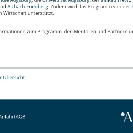
hule Augsburg
, die
Universität Augsburg
, der
aitiRaum e.V.
,
nd
Aichach-Friedberg
. Zudem wird das Programm von der
n Wirtschaft unterstützt.
formationen zum Programm, den Mentoren und Partnern u
r Übersicht
Anfahrt
AGB