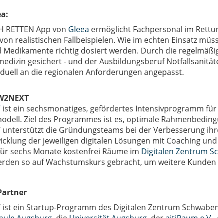
ea:
CH RETTEN App von
Gleea
ermöglicht Fachpersonal im Rettu
von realistischen Fallbeispielen. Wie im echten Einsatz mü
d Medikamente richtig dosiert werden. Durch die regelmäßig
medizin gesichert - und der Ausbildungsberuf Notfallsanitäter
iduell an die regionalen Anforderungen angepasst.
W2NEXT
T
ist ein sechsmonatiges, gefördertes Intensivprogramm fü
odell. Ziel des Programmes ist es, optimale Rahmenbedingu
nterstützt die Gründungsteams bei der Verbesserung ihre
icklung der jeweiligen digitalen Lösungen mit Coaching 
für sechs Monate kostenfrei Räume im
Digitalen Zentrum S
erden so auf Wachstumskurs gebracht, um weitere Kunden 
Partner
st ein Startup-Programm des Digitalen Zentrum Schwaben 