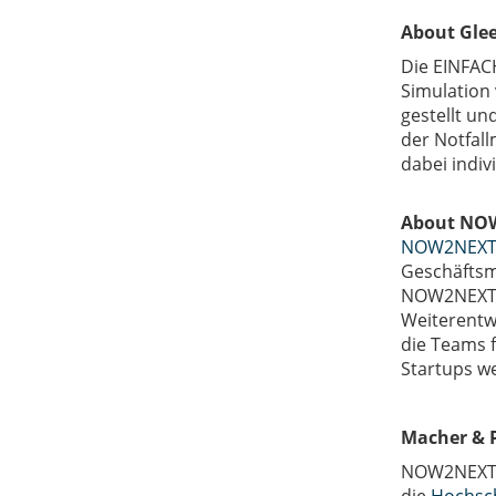
About Gle
Die EINFA
Simulation 
gestellt un
der Notfall
dabei indiv
About NO
NOW2NEX
Geschäftsm
NOW2NEXT u
Weiterentw
die Teams 
Startups w
Macher & 
NOW2NEXT i