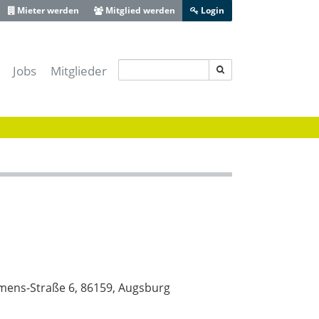
Mieter werden
Mitglied werden
Login
Jobs
Mitglieder
s IT-Sicherheitscluster e.V.
-Lotse Schwaben
ferenz Augsburg
 Zentrum Schwaben
ive Bayerisch-Schwaben
heit Schwaben
Augsburg
mens-Straße 6, 86159, Augsburg