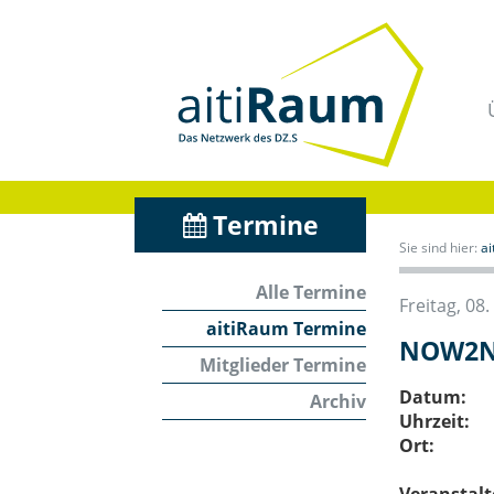
Navigation
überspringen
/
Zum
Inhalt
Termine
Sie sind hier:
a
Alle Termine
Freitag, 0
aitiRaum Termine
NOW2NE
Mitglieder Termine
Datum:
Archiv
Uhrzeit:
Ort: