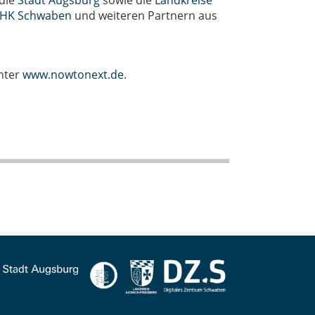
 die
Stadt Augsburg
sowie die
Landkreise
IHK Schwaben
und weiteren Partnern aus
nter
www.nowtonext.de
.