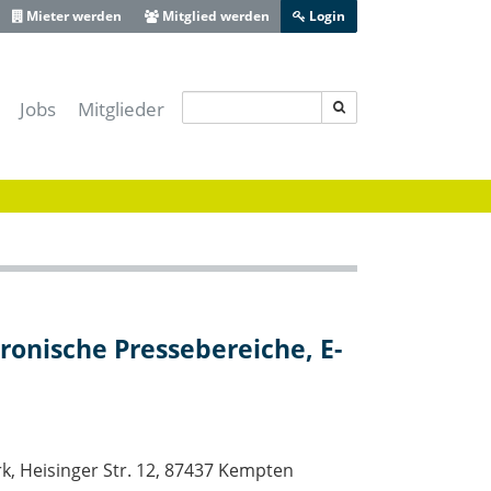
Mieter werden
Mitglied werden
Login
Jobs
Mitglieder
s IT-Sicherheitscluster e.V.
-Lotse Schwaben
ferenz Augsburg
 Zentrum Schwaben
ive Bayerisch-Schwaben
heit Schwaben
tronische Pressebereiche, E-
Augsburg
k, Heisinger Str. 12, 87437 Kempten