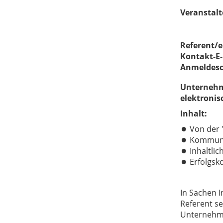
Veranstalt
Referent/e
Unternehme
elektronis
Inhalt:
Von der 
Kommunik
Inhaltli
Erfolgsk
In Sachen I
Referent se
Unternehme