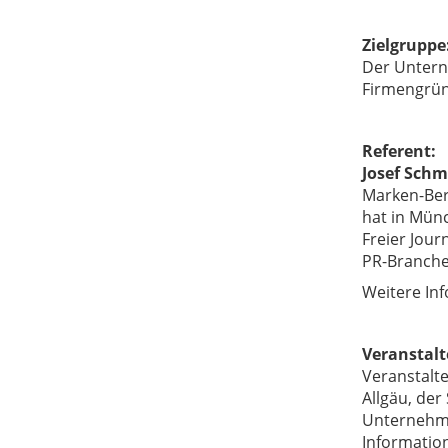
Zielgruppe
Der Untern
Firmengrün
Referent:
Josef Schm
Marken-Ber
hat in Münc
Freier Jour
PR-Branche 
Weitere In
Veranstalt
Veranstalt
Allgäu, der
Unternehme
Informatio