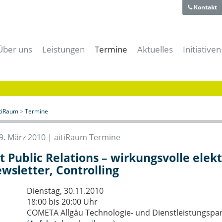
Kontakt
Über uns
Leistungen
Termine
Aktuelles
Initiativen
Team
Für Gründer
Alle Termine
Alle News
aiti-Park
Historie
Für Unternehmer
aitiRaum Termine
News | Blog
Bayerische
Technologie- und Gründerzentrum
Für Forschung & Lehre
Mitglieder Termine
Gründernews
eBusiness
Verein
Für Anwender
Archiv
Mitgliedernews
Cloud-Kon
itiRaum
>
Termine
Förderer und Partner
Für Studenten & Absolventen
Branchennews
Digitales
Presse- und Mediacenter
Für Experten
Expertennews
IT-Offens
9. März 2010 |
aitiRaum Termine
Für die öffentliche Hand
IT-Sicher
t Public Relations – wirkungsvolle elek
Meeting- & Eventräume mieten
Start-Up 
wsletter, Controlling
Coworking Space
Dienstag, 30.11.2010
18:00 bis 20:00 Uhr
COMETA Allgäu Technologie- und Dienstleistungspar