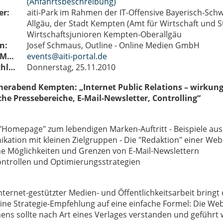
(Anfahrtsbeschreibung)
er:
aiti-Park im Rahmen der IT-Offensive Bayerisch-S
Allgäu, der Stadt Kempten (Amt für Wirtschaft und 
Wirtschaftsjunioren Kempten-Oberallgäu
n:
Josef Schmaus, Outline - Online Medien GmbH
Kontakt-E-Mail:
events@aiti-portal.de
Anmeldeschluss:
Donnerstag, 25.11.2010
rabend Kempten: „Internet Public Relations – wirkung
che Pressebereiche, E-Mail-Newsletter, Controlling“
"Homepage" zum lebendigen Marken-Auftritt - Beispiele aus
ation mit kleinen Zielgruppen - Die "Redaktion" einer Web
che Möglichkeiten und Grenzen von E-Mail-Newslettern
ontrollen und Optimierungsstrategien
nternet-gestützter Medien- und Öffentlichkeitsarbeit bringt
ine Strategie-Empfehlung auf eine einfache Formel: Die Web
ns sollte nach Art eines Verlages verstanden und geführt